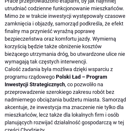
Prace przeprowadzono etapami, by jak najmniej
utrudniać codzienne funkcjonowanie mieszkańców.
Mimo że w trakcie inwestycji występowały czasowe
zamknięcia i objazdy, samorząd podkreśla, że efekt
finalny ma przynieść wyraźną poprawę
bezpieczeństwa oraz komfortu jazdy. Wymierną
korzyścią będzie także obniżenie kosztów
bieżącego utrzymania dróg, bo utwardzone ulice nie
wymagają tak częstych interwencji.
Całość zadania była możliwa dzięki wsparciu z
programu rządowego
Polski Ład – Program
Inwestycji Strategicznych
, co pozwoliło na
przeprowadzenie szerokiego zakresu robót bez
nadmiernego obciążania budżetu miasta. Samorząd
akcentuje, że inwestycja ma znaczenie nie tylko dla
mieszkańców, lecz także dla lokalnych firm i osób
planujących rozwijać działalność gospodarczą w tej
części Chodzieży.