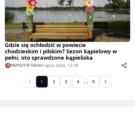
Gdzie się ochłodzić w powiecie
chodzieskim i pilskim? Sezon kąpielowy w
pełni, oto sprawdzone kąpieliska
9 lipca 2026, 12:59
KRZYSZTOF DĘGA
1
2
3
4
…
8