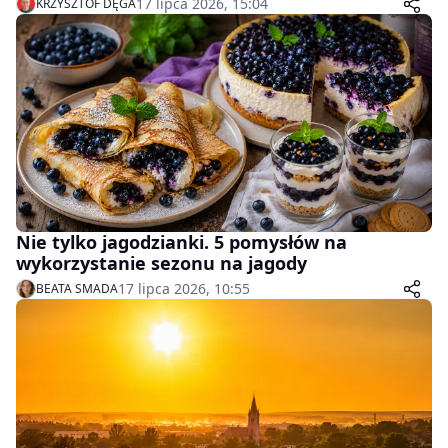
17 lipca 2026, 15:04
KRZYSZTOF DĘGA
Nie tylko jagodzianki. 5 pomysłów na
wykorzystanie sezonu na jagody
17 lipca 2026, 10:55
BEATA SMADA