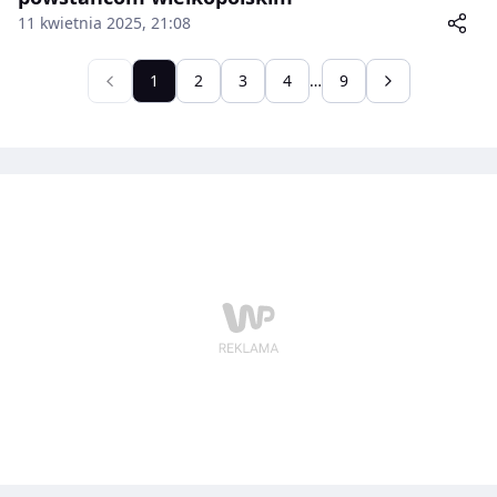
11 kwietnia 2025, 21:08
1
2
3
4
…
9