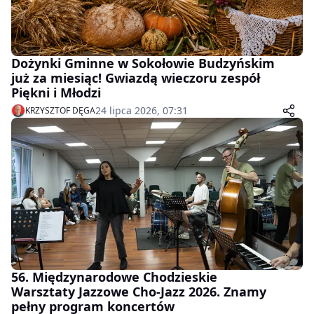
Dożynki Gminne w Sokołowie Budzyńskim
już za miesiąc! Gwiazdą wieczoru zespół
Piękni i Młodzi
24 lipca 2026, 07:31
KRZYSZTOF DĘGA
56. Międzynarodowe Chodzieskie
Warsztaty Jazzowe Cho-Jazz 2026. Znamy
pełny program koncertów