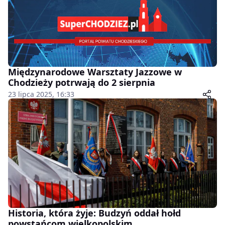
Międzynarodowe Warsztaty Jazzowe w
Chodzieży potrwają do 2 sierpnia
23 lipca 2025, 16:33
Historia, która żyje: Budzyń oddał hołd
powstańcom wielkopolskim