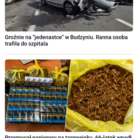
Groźnie na "jedenastce" w Budzyniu. Ranna osoba
trafiła do szpitala
Przemycał papierosy na targowisku. 66-latek wpadł