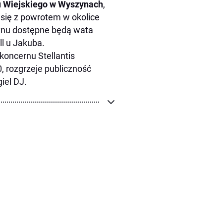
wu Wiejskiego w Wyszynach
,
 się z powrotem w okolice
tynu dostępne będą wata
ll u Jakuba.
oncernu Stellantis
, rozgrzeje publiczność
iel DJ.