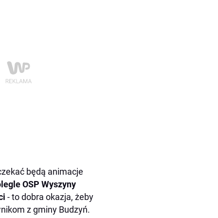
 czekać będą animacje
legle OSP Wyszyny
ci
- to dobra okazja, żeby
ownikom z gminy Budzyń.