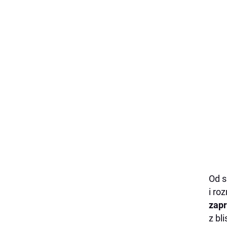
Od s
i ro
zapr
z bl