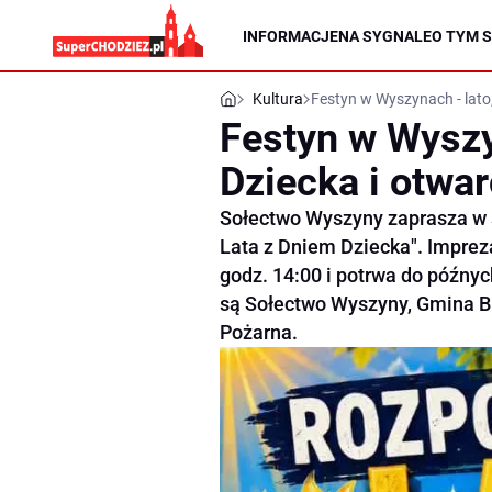
INFORMACJE
NA SYGNALE
O TYM S
Kultura
Festyn w Wyszynach - lato,
Festyn w Wyszy
Dziecka i otwa
Sołectwo Wyszyny zaprasza w 
Lata z Dniem Dziecka". Imprez
godz. 14:00 i potrwa do późny
są Sołectwo Wyszyny, Gmina B
Pożarna.