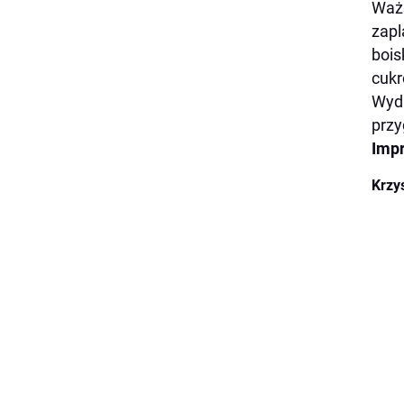
Waż
zapl
bois
cukr
Wyda
prz
Imp
Krzy