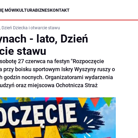
IĘ MÓWI
KULTURA
BIZNES
KONTAKT
 Dzień Dziecka i otwarcie stawu
nach - lato, Dzień
rcie stawu
sobotę 27 czerwca na festyn "Rozpoczęcie
a przy boisku sportowym Iskry Wyszyny ruszy o
ch godzin nocnych. Organizatorami wydarzenia
udzyń oraz miejscowa Ochotnicza Straż