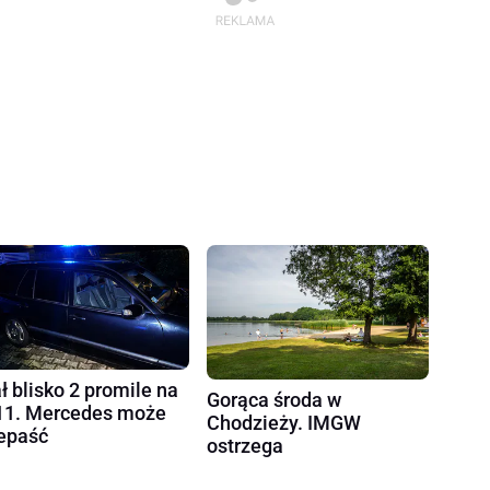
ł blisko 2 promile na
Gorąca środa w
1. Mercedes może
Chodzieży. IMGW
epaść
ostrzega