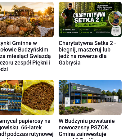
ynki Gminne w
Charytatywna Setka 2 -
ołowie Budzyńskim
biegnij, maszeruj lub
 za miesiąc! Gwiazdą
jedź na rowerze dla
czoru zespół Piękni i
Gabrysia
dzi
emycał papierosy na
W Budzyniu powstanie
gowisku. 66-latek
nowoczesny PSZOK.
dł podczas rutynowej
Gmina zainwestuje