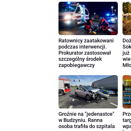
Ratownicy zaatakowani
Doż
podczas interwencji.
Sok
Prokurator zastosował
już
szczególny środek
wie
zapobiegawczy
Mło
Groźnie na "jedenastce"
Prz
w Budzyniu. Ranna
tar
osoba trafiła do szpitala
wpa