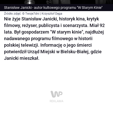
Stanisław Janicki - autor kultowego programu "W Starym Kinie"
Źródło zdjęć: © Twoje7dni | Krzysztof Dęga
Nie żyje Stanisław Janicki, historyk kina, krytyk
filmowy, reżyser, publicysta i scenarzysta. Miał 92
lata. Był gospodarzem "W starym kinie", najdłużej
nadawanego programu filmowego w historii
polskiej telewizji. Informację o jego śmierci
potwierdził Urząd Miejski w Bielsku-Białej, gdzie
Janicki mieszkał.