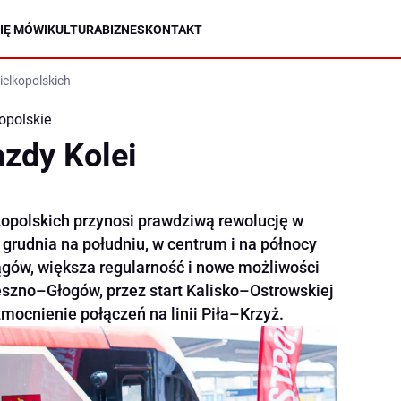
IĘ MÓWI
KULTURA
BIZNES
KONTAKT
ielkopolskich
opolskie
azdy Kolei
kopolskich przynosi prawdziwą rewolucję w
grudnia na południu, w centrum i na północy
iągów, większa regularność i nowe możliwości
Leszno–Głogów, przez start Kalisko–Ostrowskiej
mocnienie połączeń na linii Piła–Krzyż.