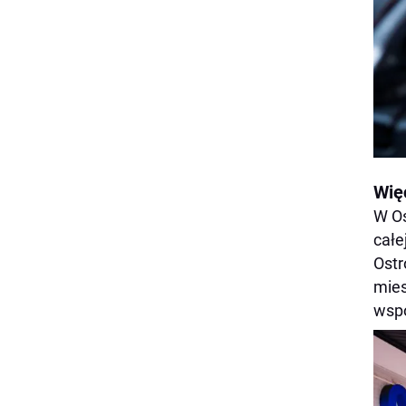
Więc
W Os
całe
Ostr
mies
wspó