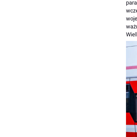
para
wcz
woje
ważn
Wiel