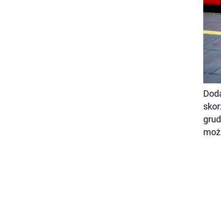
Doda
skor
grud
możn