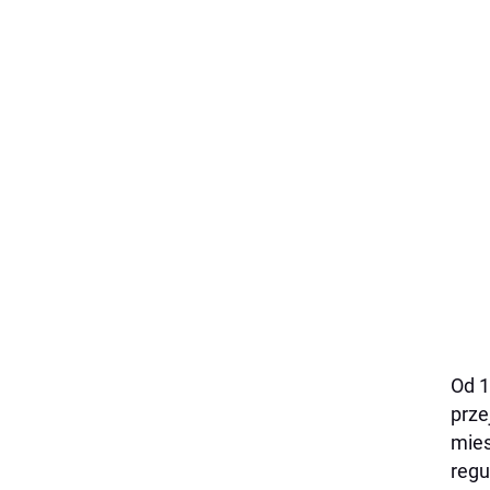
Od 1
prze
mies
regu