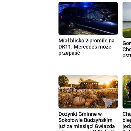
Miał blisko 2 promile na
Gor
DK11. Mercedes może
Cho
przepaść
ost
Dożynki Gminne w
Cha
Sokołowie Budzyńskim
bie
już za miesiąc! Gwiazdą
jed