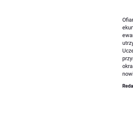
Ofia
ekum
ewan
utrz
Ucze
przy
okra
nowi
Reda