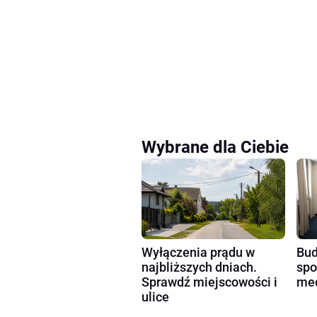
Wybrane dla Ciebie
Wyłączenia prądu w
Bud
najbliższych dniach.
spo
Sprawdź miejscowości i
med
ulice