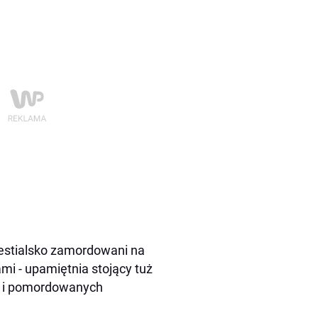
bestialsko zamordowani na
ami - upamiętnia stojący tuż
ch i pomordowanych