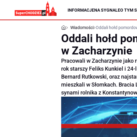
INFORMACJE
NA SYGNALE
O TYM S
Wiadomości
Oddali hołd pomordo
Oddali hołd p
w Zacharzynie
Pracowali w Zacharzynie jako r
rok starszy Feliks Kunkiel i 24
Bernard Rutkowski, oraz najsta
mieszkali w Słomkach. Bracia Le
synami rolnika z Konstantynow