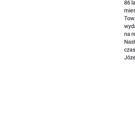
86 l
mies
Towa
wyda
na r
Nast
czas
Józe