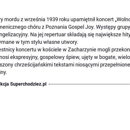
ry mordu z września 1939 roku upamiętnił koncert „Wol
enicznego chóru z Poznania Gospel Joy. Występy grupy 
gelizacyjny. Na jej repertuar składają się największe hit
ymane w tym stylu własne utwory.
stnicy koncertu w kościele w Zacharzynie mogli przekona
nosi ekspresyjny, gospelowy śpiew, ujęty w bogate, wie
szony chrześcijańskimi tekstami niosącymi przepełnione
ny.
kcja Superchodziez.pl