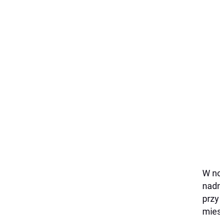
W no
nadn
przy
mies