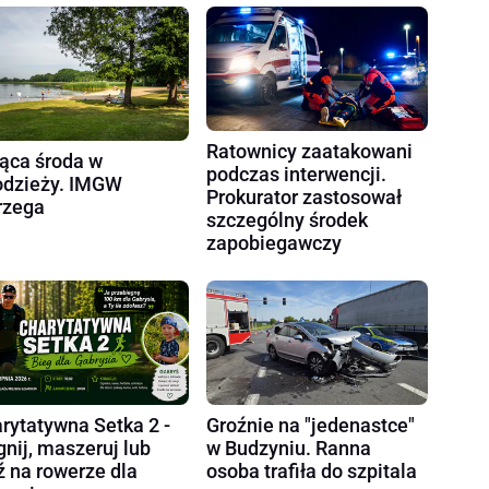
Ratownicy zaatakowani
ąca środa w
podczas interwencji.
dzieży. IMGW
Prokurator zastosował
rzega
szczególny środek
zapobiegawczy
rytatywna Setka 2 -
Groźnie na "jedenastce"
gnij, maszeruj lub
w Budzyniu. Ranna
ź na rowerze dla
osoba trafiła do szpitala