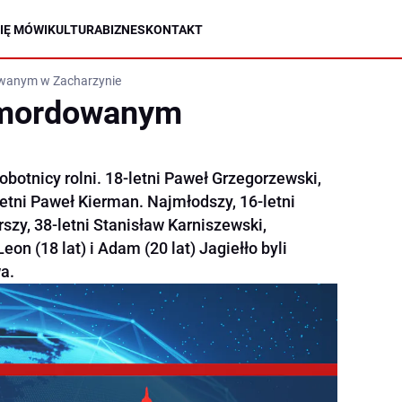
IĘ MÓWI
KULTURA
BIZNES
KONTAKT
wanym w Zacharzynie
omordowanym
obotnicy rolni. 18-letni Paweł Grzegorzewski,
-letni Paweł Kierman. Najmłodszy, 16-letni
rszy, 38-letni Stanisław Karniszewski,
on (18 lat) i Adam (20 lat) Jagiełło byli
a.