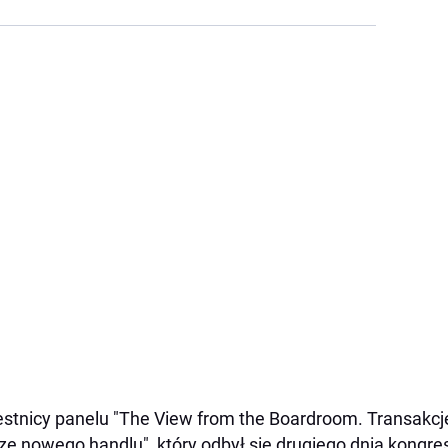
stnicy panelu "The View from the Boardroom. Transakcj
ze nowego handlu", który odbył się drugiego dnia kongresu,