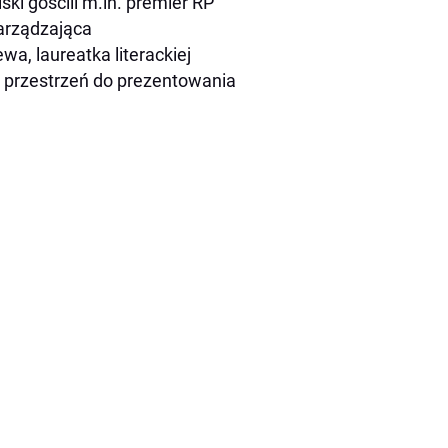
ki gościli m.in. premier RP
zarządzająca
, laureatka literackiej
m przestrzeń do prezentowania
.