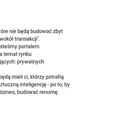
które nie będą budować zbyt
okół transakcji".
jesteśmy portalem
a temat rynku
jących: prywatnych
dą mieli ci, którzy potrafią
uczną inteligencję - po to, by
 biznes, budować renomę.