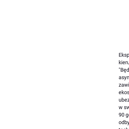
Eksp
kier
"Będ
asym
zawi
ekos
ubez
w sw
90 g
odby