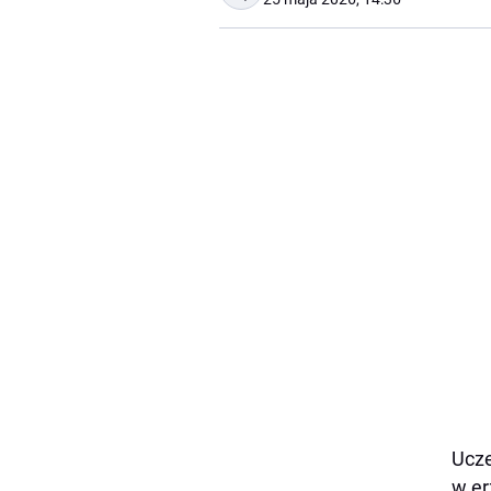
Ucze
w er