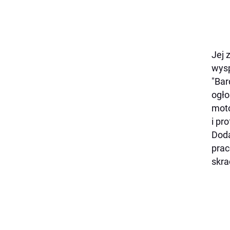
Jej 
wysp
"Bar
ogło
moto
i pr
Doda
prac
skra