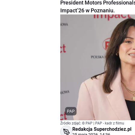
President Motors Professiona
Impact’26 w Poznaniu.
PAP
Źródło zdjęć: © PAP | PAP - kadr z filmu
Redakcja Superchodziez.pl
25 maja 2026, 14:36