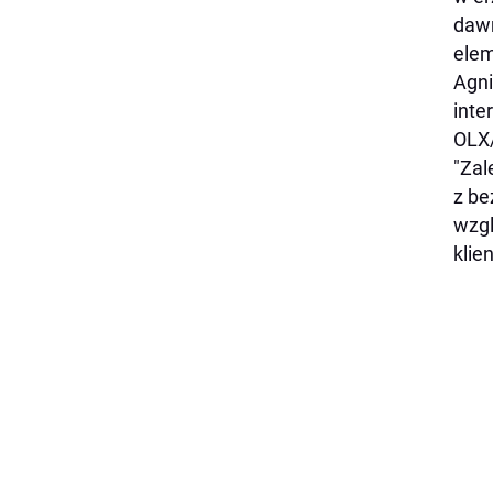
dawn
ele
Agni
inte
OLX/
"Zal
z be
wzgl
klie