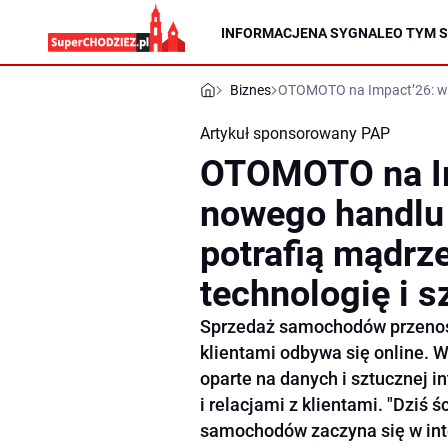
INFORMACJE
NA SYGNALE
O TYM S
Biznes
OTOMOTO na Impact’26: w er
Artykuł sponsorowany
PAP
OTOMOTO na Im
nowego handlu 
potrafią mądrz
technologię i s
Sprzedaż samochodów przenosi 
klientami odbywa się online. 
oparte na danych i sztucznej i
i relacjami z klientami. "Dziś
samochodów zaczyna się w inte