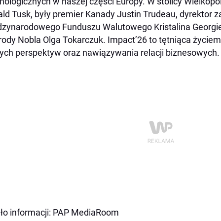
nologicznych w naszej części Europy. W stolicy Wielkopols
ld Tusk, były premier Kanady Justin Trudeau, dyrektor 
zynarodowego Funduszu Walutowego Kristalina Georgiewa
ody Nobla Olga Tokarczuk. Impact’26 to tętniąca życie
ych perspektyw oraz nawiązywania relacji biznesowych
ło informacji: PAP MediaRoom