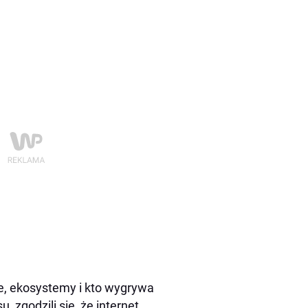
e, ekosystemy i kto wygrywa
 zgodzili się, że internet