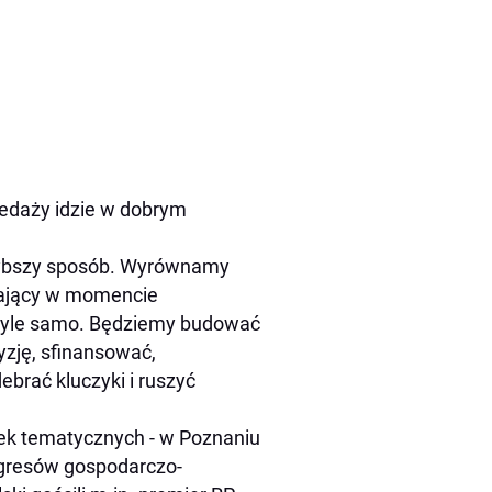
zedaży idzie w dobrym
szybszy sposób. Wyrównamy
edający w momencie
 tyle samo. Będziemy budować
zję, sfinansować,
ebrać kluczyki i ruszyć
żek tematycznych - w Poznaniu
ngresów gospodarczo-