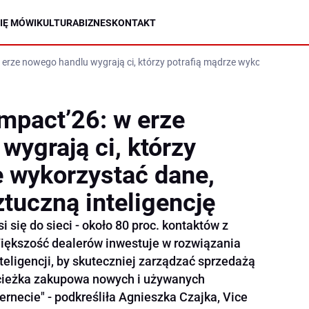
IĘ MÓWI
KULTURA
BIZNES
KONTAKT
ze nowego handlu wygrają ci, którzy potrafią mądrze wykorzystać dane,
pact’26: w erze
wygrają ci, którzy
e wykorzystać dane,
ztuczną inteligencję
się do sieci - około 80 proc. kontaktów z
Większość dealerów inwestuje w rozwiązania
nteligencji, by skuteczniej zarządzać sprzedażą
 ścieżka zakupowa nowych i używanych
rnecie" - podkreśliła Agnieszka Czajka, Vice