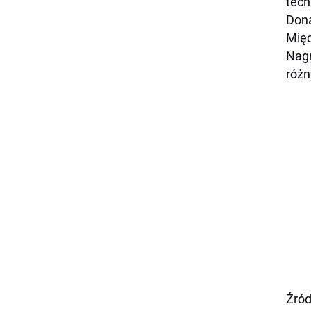
tech
Dona
Międ
Nagr
różn
Źród