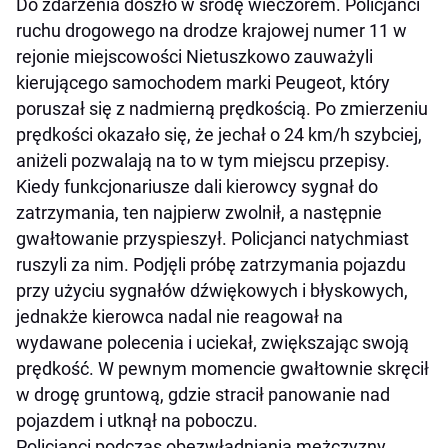
Do zdarzenia doszło w środę wieczorem. Policjanci
ruchu drogowego na drodze krajowej numer 11 w
rejonie miejscowości Nietuszkowo zauważyli
kierującego samochodem marki Peugeot, który
poruszał się z nadmierną prędkością. Po zmierzeniu
prędkości okazało się, że jechał o 24 km/h szybciej,
aniżeli pozwalają na to w tym miejscu przepisy.
Kiedy funkcjonariusze dali kierowcy sygnał do
zatrzymania, ten najpierw zwolnił, a następnie
gwałtowanie przyspieszył. Policjanci natychmiast
ruszyli za nim. Podjęli próbę zatrzymania pojazdu
przy użyciu sygnałów dźwiękowych i błyskowych,
jednakże kierowca nadal nie reagował na
wydawane polecenia i uciekał, zwiększając swoją
prędkość. W pewnym momencie gwałtownie skręcił
w drogę gruntową, gdzie stracił panowanie nad
pojazdem i utknął na poboczu.
Policjanci podczas obezwładniania mężczyzny