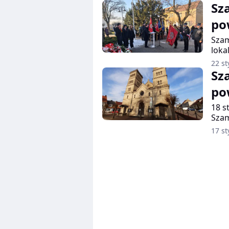
Sz
po
Szam
loka
w mi
22 st
rocz
Sz
zgro
po
wła
18 s
Szam
do M
17 st
uroc
konc
prog