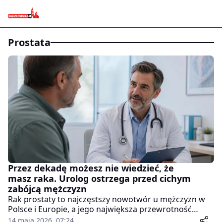
prostata
Przez dekadę możesz nie wiedzieć, że
masz raka. Urolog ostrzega przed cichym
zabójcą mężczyzn
Rak prostaty to najczęstszy nowotwór u mężczyzn w
Polsce i Europie, a jego największa przewrotność
polega na tym, że przez wiele lat nie daje żadnych
14 maja 2026, 07:24