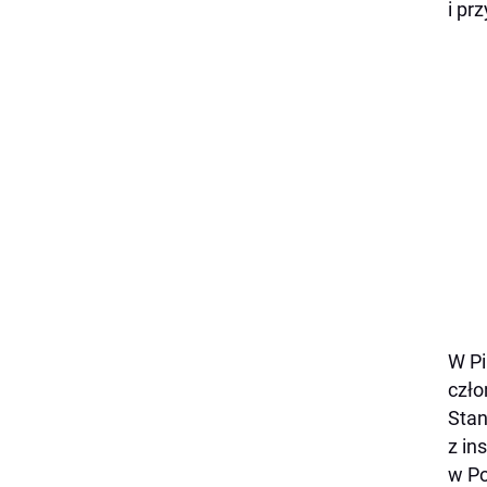
i pr
W Pi
czło
Stan
z in
w Po