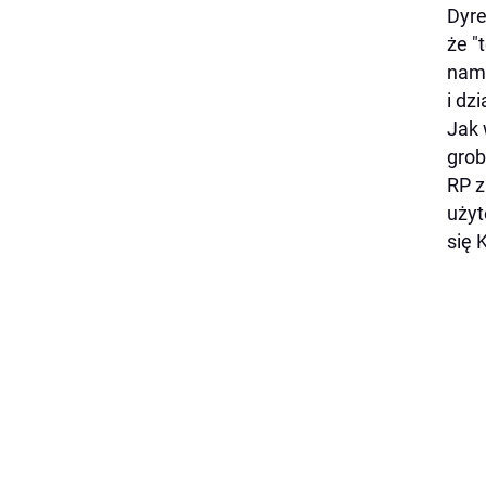
Dyre
że "
nam 
i dz
Jak 
grob
RP z
użyt
się 