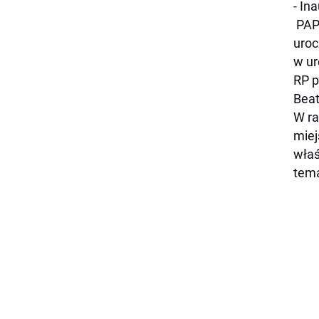
- In
PAP)
uroc
w ur
RP p
Beat
W ra
miej
właś
tema