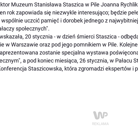
ktor Muzeum Stanisława Staszica w Pile Joanna Rychlik
ten rok zapowiada się niezwykle interesująco; będzie pe
wspólnie uczcić pamięć i dorobek jednego z najwybitniejs
iałaczy społecznych".
wskazała, 20 stycznia - w dzień śmierci Staszica - odbędą
ie w Warszawie oraz pod jego pomnikiem w Pile. Kolejneg
aprezentowana zostanie specjalna wystawa poświęcona
ecznym", a pod koniec miesiąca, 26 stycznia, w Pałacu 
Konferencja Staszicowska, która zgromadzi ekspertów i pa