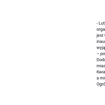
- Lu
orga
jest
inau
wyją
– po
Doda
mias
Kwia
a mi
Ogró