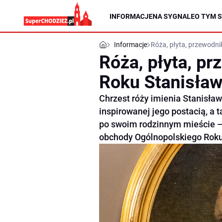
INFORMACJE
NA SYGNALE
O TYM S
Informacje
Róża, płyta, przewodni
Róża, płyta, p
Roku Stanisław
Chrzest róży imienia Stanisław
inspirowanej jego postacią, a
po swoim rodzinnym mieście – t
obchody Ogólnopolskiego Roku 