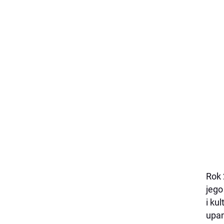
Rok 
jego
i ku
upam