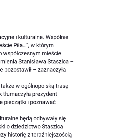
yjne i kulturalne. Wspólnie
cie Piła…", w którym
po współczesnym mieście.
imienia Stanisława Staszica –
bie pozostawił – zaznaczyła
także w ogólnopolską trasę
ak tłumaczyła prezydent
we pieczątki i poznawać
ulturalne będą odbywały się
ski o dziedzictwo Staszica
y historię z teraźniejszością