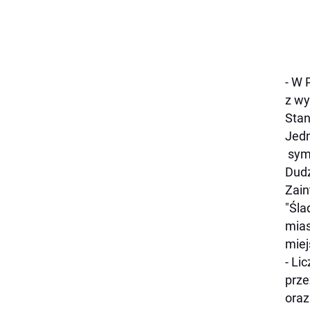
- W 
z wy
Stan
Jedn
symb
Dudz
Zain
"Śla
mias
miej
- Li
prze
oraz