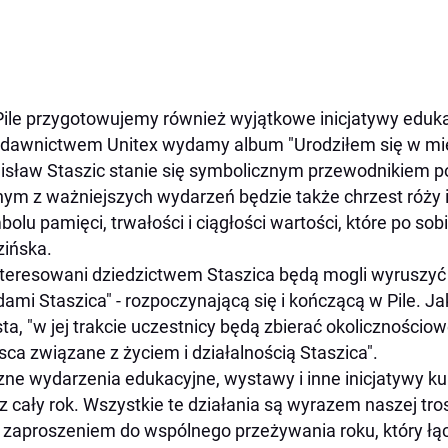
Pile przygotowujemy również wyjątkowe inicjatywy edukac
dawnictwem Unitex wydamy album "Urodziłem się w mieś
isław Staszic stanie się symbolicznym przewodnikiem 
ym z ważniejszych wydarzeń będzie także chrzest róży 
olu pamięci, trwałości i ciągłości wartości, które po so
ińska.
teresowani dziedzictwem Staszica będą mogli wyruszyć 
dami Staszica" - rozpoczynającą się i kończącą w Pile. J
ta, "w jej trakcie uczestnicy będą zbierać okolicznościo
sca związane z życiem i działalnością Staszica".
czne wydarzenia edukacyjne, wystawy i inne inicjatywy k
z cały rok. Wszystkie te działania są wyrazem naszej tro
 zaproszeniem do wspólnego przeżywania roku, który łącz