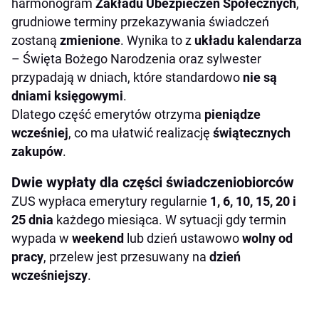
harmonogram
Zakładu Ubezpieczeń Społecznych
,
grudniowe terminy przekazywania świadczeń
zostaną
zmienione
. Wynika to z
układu kalendarza
– Święta Bożego Narodzenia oraz sylwester
przypadają w dniach, które standardowo
nie są
dniami księgowymi
.
Dlatego część emerytów otrzyma
pieniądze
wcześniej
, co ma ułatwić realizację
świątecznych
zakupów
.
Dwie wypłaty dla części świadczeniobiorców
ZUS wypłaca emerytury regularnie
1, 6, 10, 15, 20 i
25 dnia
każdego miesiąca. W sytuacji gdy termin
wypada w
weekend
lub dzień ustawowo
wolny od
pracy
, przelew jest przesuwany na
dzień
wcześniejszy
.