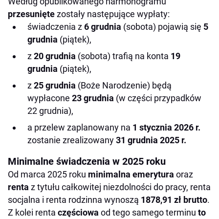
Według opublikowanego harmonogramu
przesunięte
zostały następujące wypłaty:
świadczenia z
6 grudnia
(sobota) pojawią się
5
grudnia
(piątek),
z
20 grudnia
(sobota) trafią na konta
19
grudnia
(piątek),
z
25 grudnia
(Boże Narodzenie) będą
wypłacone
23 grudnia
(w części przypadków
22 grudnia),
a przelew zaplanowany na
1 stycznia 2026 r.
zostanie zrealizowany
31 grudnia 2025 r.
Minimalne świadczenia w 2025 roku
Od marca 2025 roku
minimalna emerytura
oraz
renta
z tytułu całkowitej niezdolności do pracy, renta
socjalna i renta rodzinna wynoszą
1878,91 zł brutto
.
Z kolei renta
częściowa
od tego samego terminu
to