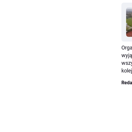
Orga
wyją
wsz
kole
Reda