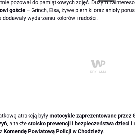
ętnie pozował do pamiątkowych zdjęć. Dużym zainteresow
owi goście
– Grinch, Elsa, żywe pierniki oraz anioły poru
e dodawały wydarzeniu kolorów i radości.
tkową atrakcją były
motocykle zaprezentowane przez 
zyń
, a także
stoisko prewencji i bezpieczeństwa dzieci i
ez
Komendę Powiatową Policji w Chodzieży
.