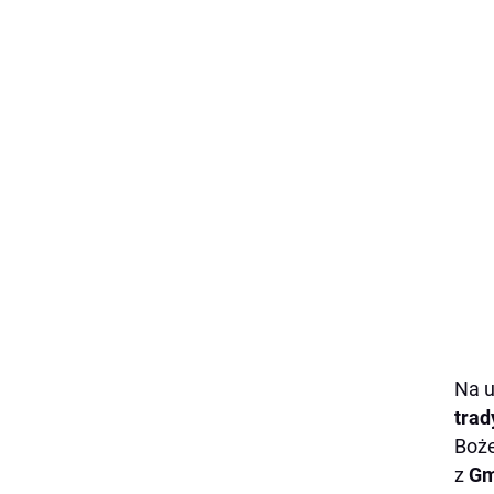
Na u
trad
Boże
z
Gm