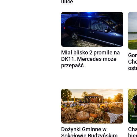
ulice
Miał blisko 2 promile na
Gor
DK11. Mercedes może
Cho
przepaść
ost
Dożynki Gminne w
Cha
Sokołowie Budzyńskim
bie