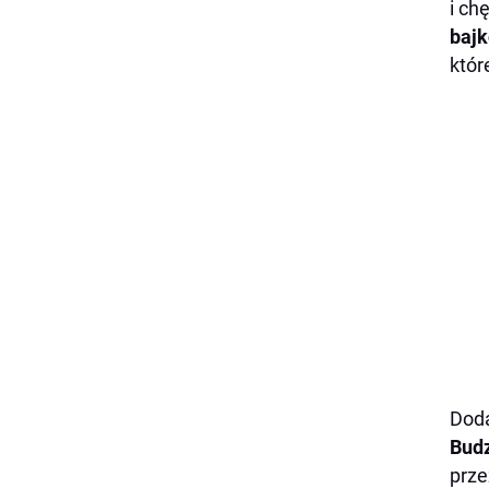
i ch
bajk
któr
Doda
Bud
prz