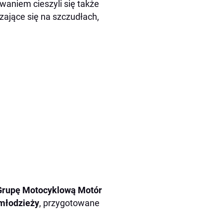
aniem cieszyli się także
szające się na szczudłach,
Grupę Motocyklową Motór
 młodzieży
, przygotowane