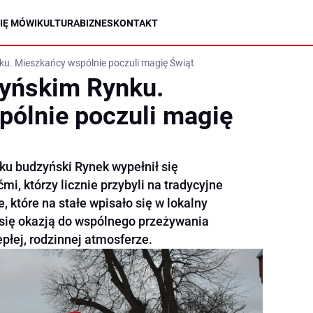
IĘ MÓWI
KULTURA
BIZNES
KONTAKT
ku. Mieszkańcy wspólnie poczuli magię Świąt
zyńskim Rynku.
ólnie poczuli magię
ku budzyński Rynek wypełnił się
, którzy licznie przybyli na tradycyjne
, które na stałe wpisało się w lokalny
o się okazją do wspólnego przeżywania
płej, rodzinnej atmosferze.