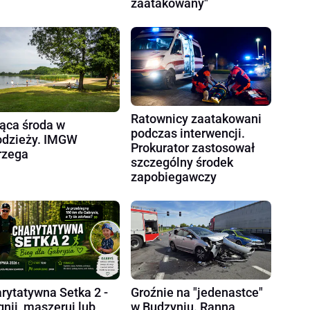
zaatakowany"
Ratownicy zaatakowani
ąca środa w
podczas interwencji.
dzieży. IMGW
Prokurator zastosował
rzega
szczególny środek
zapobiegawczy
rytatywna Setka 2 -
Groźnie na "jedenastce"
gnij, maszeruj lub
w Budzyniu. Ranna