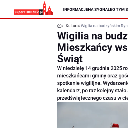
INFORMACJE
NA SYGNALE
O TYM S
Kultura
Wigilia na budzyńskim Ryn
Wigilia na bud
Mieszkańcy wsp
Świąt
W niedzielę 14 grudnia 2025 ro
mieszkańcami gminy oraz gośćmi
spotkanie wigilijne. Wydarzenie
kalendarz, po raz kolejny stał
przedświątecznego czasu w cie