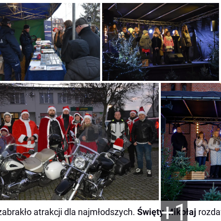
+1
zabrakło atrakcji dla najmłodszych.
Święty Mikołaj
rozda