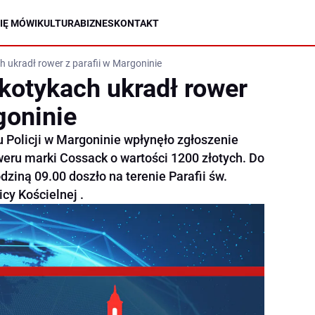
IĘ MÓWI
KULTURA
BIZNES
KONTAKT
h ukradł rower z parafii w Margoninie
rkotykach ukradł rower
goninie
u Policji w Margoninie wpłynęło zgłoszenie
weru marki Cossack o wartości 1200 złotych. Do
dziną 09.00 doszło na terenie Parafii św.
cy Kościelnej .