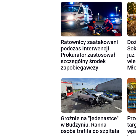
Ratownicy zaatakowani
Doż
podczas interwencji.
Sok
Prokurator zastosował
już
szczególny środek
wie
zapobiegawczy
Mło
Groźnie na "jedenastce"
Prz
w Budzyniu. Ranna
tar
osoba trafiła do szpitala
wpa