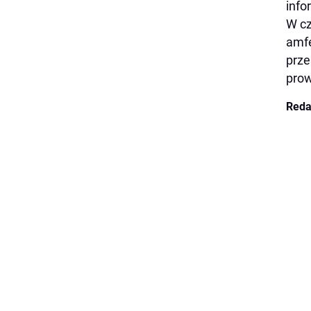
info
W cz
amfe
prze
prow
Reda