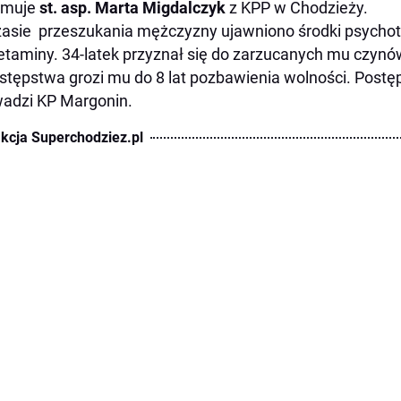
rmuje
st. asp. Marta Migdalczyk
z KPP w Chodzieży.
asie przeszukania mężczyzny ujawniono środki psycho
taminy. 34-latek przyznał się do zarzucanych mu czynó
stępstwa grozi mu do 8 lat pozbawienia wolności. Postę
adzi KP Margonin.
kcja Superchodziez.pl