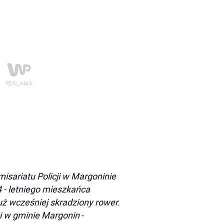
isariatu Policji w Margoninie
4 - letniego mieszkańca
ż wcześniej skradziony rower.
ści w gminie Margonin
-