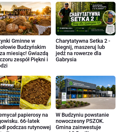
ynki Gminne w
Charytatywna Setka 2 -
ołowie Budzyńskim
biegnij, maszeruj lub
 za miesiąc! Gwiazdą
jedź na rowerze dla
czoru zespół Piękni i
Gabrysia
dzi
emycał papierosy na
W Budzyniu powstanie
gowisku. 66-latek
nowoczesny PSZOK.
dł podczas rutynowej
Gmina zainwestuje