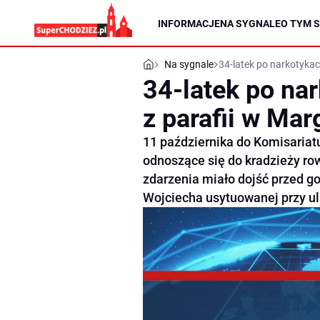
INFORMACJE
NA SYGNALE
O TYM S
Na sygnale
34-latek po narkotykac
34-latek po na
z parafii w Mar
11 października do Komisariat
odnoszące się do kradzieży ro
zdarzenia miało dojść przed go
Wojciecha usytuowanej przy uli