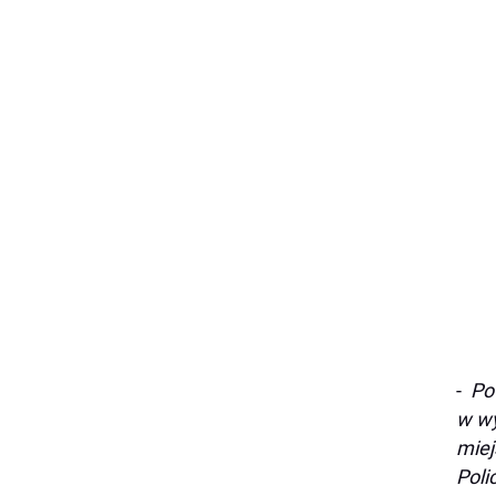
-
Po
w wy
miej
Poli