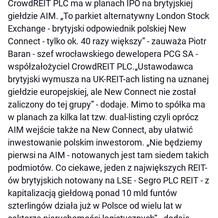
CrowdREIT PLC ma w planach IPO na brytyjskiej
giełdzie AIM. „To parkiet alternatywny London Stock
Exchange - brytyjski odpowiednik polskiej New
Connect - tylko ok. 40 razy większy” - zauważa Piotr
Baran - szef wrocławskiego dewelopera PCG SA -
współzałożyciel CrowdREIT PLC.„Ustawodawca
brytyjski wymusza na UK-REIT-ach listing na uznanej
giełdzie europejskiej, ale New Connect nie został
zaliczony do tej grupy” - dodaje. Mimo to spółka ma
w planach za kilka lat tzw. dual-listing czyli oprócz
AIM wejście także na New Connect, aby ułatwić
inwestowanie polskim inwestorom. „Nie będziemy
pierwsi na AIM - notowanych jest tam siedem takich
podmiotów. Co ciekawe, jeden z największych REIT-
ów brytyjskich notowany na LSE - Segro PLC REIT - z
kapitalizacją giełdową ponad 10 mld funtów
szterlingów działa już w Polsce od wielu lat w