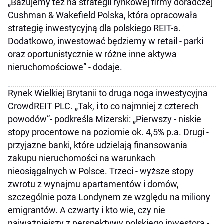
„Bazujemy też na strategii rynkowej firmy doradczej
Cushman & Wakefield Polska, która opracowała
strategię inwestycyjną dla polskiego REIT-a.
Dodatkowo, inwestować będziemy w retail - parki
oraz oportunistycznie w różne inne aktywa
nieruchomościowe” - dodaje.
Rynek Wielkiej Brytanii to druga noga inwestycyjna
CrowdREIT PLC. „Tak, i to co najmniej z czterech
powodów”- podkreśla Mizerski: „Pierwszy - niskie
stopy procentowe na poziomie ok. 4,5% p.a. Drugi -
przyjazne banki, które udzielają finansowania
zakupu nieruchomości na warunkach
nieosiągalnych w Polsce. Trzeci - wyższe stopy
zwrotu z wynajmu apartamentów i domów,
szczególnie poza Londynem ze względu na miliony
emigrantów. A czwarty i kto wie, czy nie
najważniejszy z perspektywy polskiego inwestora -