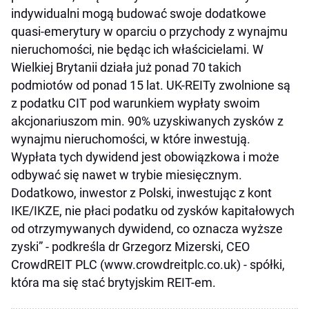
indywidualni mogą budować swoje dodatkowe
quasi-emerytury w oparciu o przychody z wynajmu
nieruchomości, nie będąc ich właścicielami. W
Wielkiej Brytanii działa już ponad 70 takich
podmiotów od ponad 15 lat. UK-REITy zwolnione są
z podatku CIT pod warunkiem wypłaty swoim
akcjonariuszom min. 90% uzyskiwanych zysków z
wynajmu nieruchomości, w które inwestują.
Wypłata tych dywidend jest obowiązkowa i może
odbywać się nawet w trybie miesięcznym.
Dodatkowo, inwestor z Polski, inwestując z kont
IKE/IKZE, nie płaci podatku od zysków kapitałowych
od otrzymywanych dywidend, co oznacza wyższe
zyski” - podkreśla dr Grzegorz Mizerski, CEO
CrowdREIT PLC (www.crowdreitplc.co.uk) - spółki,
która ma się stać brytyjskim REIT-em.