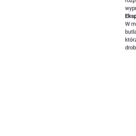
rozp
wypr
Eksp
W mo
butl
któr
drob