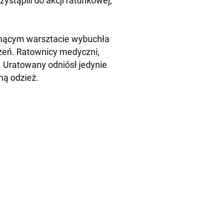
zystąpili do akcji ratunkowej,
onącym warsztacie wybuchła
ażeń. Ratownicy medyczni,
y. Uratowany odniósł jedynie
ną odzież.