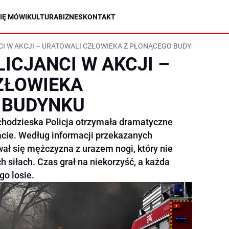
IĘ MÓWI
KULTURA
BIZNES
KONTAKT
CI W AKCJI – URATOWALI CZŁOWIEKA Z PŁONĄCEGO BUDYNKU
LICJANCI W AKCJI –
ZŁOWIEKA
 BUDYNKU
hodzieska Policja otrzymała dramatyczne
cie. Według informacji przekazanych
ł się mężczyzna z urazem nogi, który nie
 siłach. Czas grał na niekorzyść, a każda
go losie.