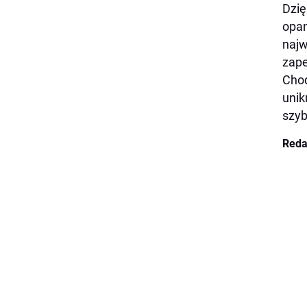
Dzię
opan
najw
zape
Chod
unik
szyb
Reda