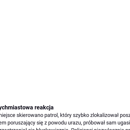
ychmiastowa reakcja
iejsce skierowano patrol, który szybko zlokalizował p
em poruszający się z powodu urazu, próbował sam ugasić