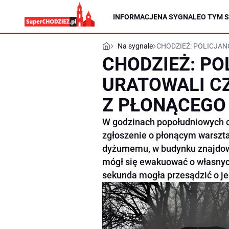
INFORMACJE
NA SYGNALE
O TYM S
Na sygnale
CHODZIEŻ: POLICJAN
CHODZIEŻ: PO
URATOWALI C
Z PŁONĄCEGO
W godzinach popołudniowych c
zgłoszenie o płonącym warszta
dyżurnemu, w budynku znajdowa
mógł się ewakuować o własnych
sekunda mogła przesądzić o je