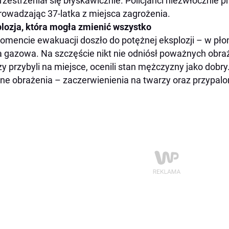
rzestrzeniał się błyskawicznie. Policjanci niezwłocznie pr
owadzając 37-latka z miejsca zagrożenia.
lozja, która mogła zmienić wszystko
mencie ewakuacji doszło do potężnej eksplozji – w pł
a gazowa. Na szczęście nikt nie odniósł poważnych obr
zy przybyli na miejsce, ocenili stan mężczyzny jako dobr
ne obrażenia – zaczerwienienia na twarzy oraz przypalo