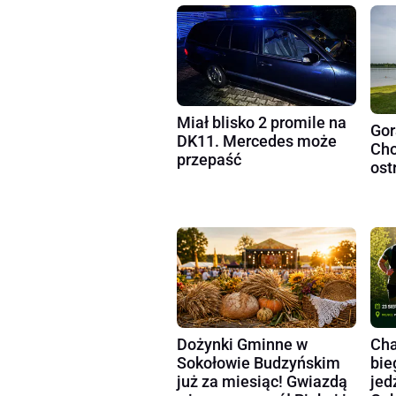
Miał blisko 2 promile na
Gor
DK11. Mercedes może
Cho
przepaść
ost
Dożynki Gminne w
Cha
Sokołowie Budzyńskim
bie
już za miesiąc! Gwiazdą
jed