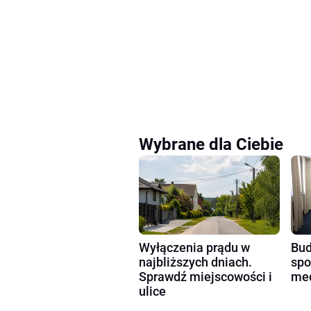
Wybrane dla Ciebie
Wyłączenia prądu w
Bud
najbliższych dniach.
spo
Sprawdź miejscowości i
med
ulice