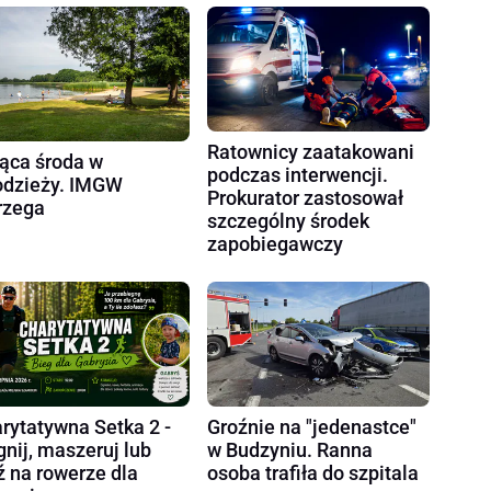
Ratownicy zaatakowani
ąca środa w
podczas interwencji.
dzieży. IMGW
Prokurator zastosował
rzega
szczególny środek
zapobiegawczy
rytatywna Setka 2 -
Groźnie na "jedenastce"
gnij, maszeruj lub
w Budzyniu. Ranna
ź na rowerze dla
osoba trafiła do szpitala