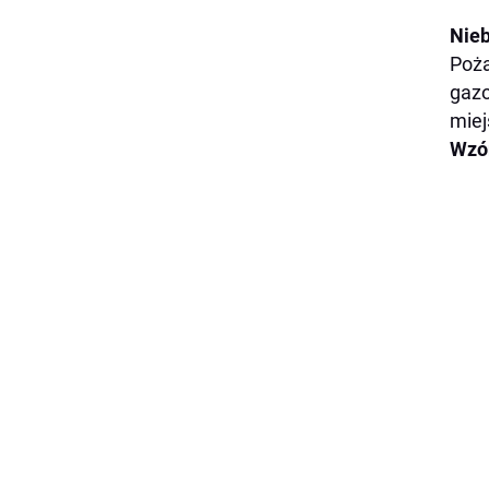
Nieb
Poża
gazo
miej
Wzór