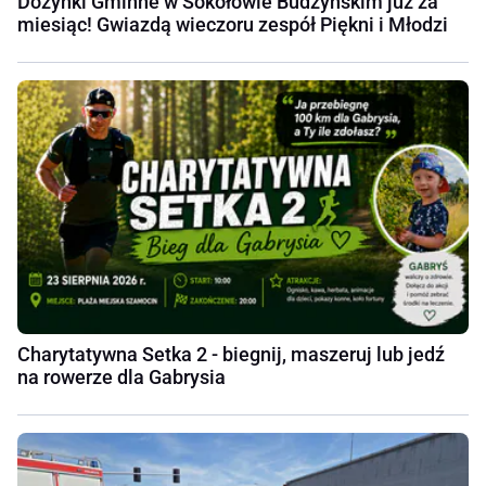
Dożynki Gminne w Sokołowie Budzyńskim już za
miesiąc! Gwiazdą wieczoru zespół Piękni i Młodzi
Charytatywna Setka 2 - biegnij, maszeruj lub jedź
na rowerze dla Gabrysia