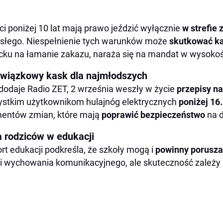
ci poniżej 10 lat mają prawo jeździć wyłącznie
w
strefie
słego. Niespełnienie tych warunków może
skutkować k
cku na łamanie zakazu, naraża się na mandat w wysoko
wiązkowy kask dla najmłodszych
dodaje Radio ZET, 2 września weszły w życie
przepisy n
stkim użytkownikom hulajnóg elektrycznych
poniżej 16.
entów zmian, które mają
poprawić bezpieczeństwo
na 
a rodziców w edukacji
rt edukacji podkreśla, że szkoły mogą i
powinny porusz
ji wychowania komunikacyjnego, ale skuteczność zależy