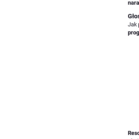
nara
Gło
Jak 
pro
Reso