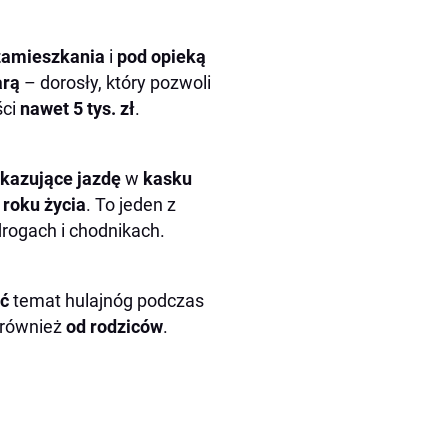
 zamieszkania
i
pod opieką
arą
– dorosły, który pozwoli
ści
nawet 5 tys. zł
.
akazujące jazdę
w
kasku
 roku życia
. To jeden z
drogach i chodnikach.
ać
temat hulajnóg podczas
 również
od rodziców
.