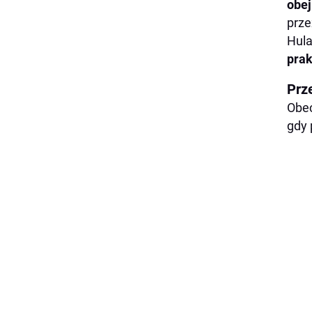
obej
prz
Hul
prak
Prze
Obe
gdy 