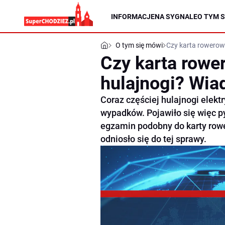
INFORMACJE
NA SYGNALE
O TYM S
O tym się mówi
Czy karta rowerow
Czy karta rowe
hulajnogi? Wi
Coraz częściej hulajnogi elekt
wypadków. Pojawiło się więc py
egzamin podobny do karty row
odniosło się do tej sprawy.