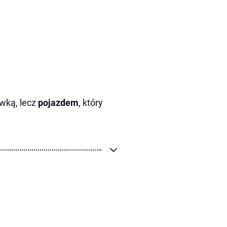
awką, lecz
pojazdem
, który