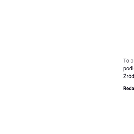
To 
pod
Źród
Reda