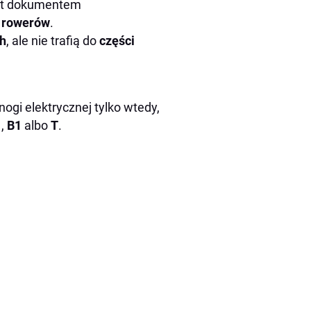
est dokumentem
o
rowerów
.
ch
, ale nie trafią do
części
ogi elektrycznej tylko wtedy,
1
,
B1
albo
T
.