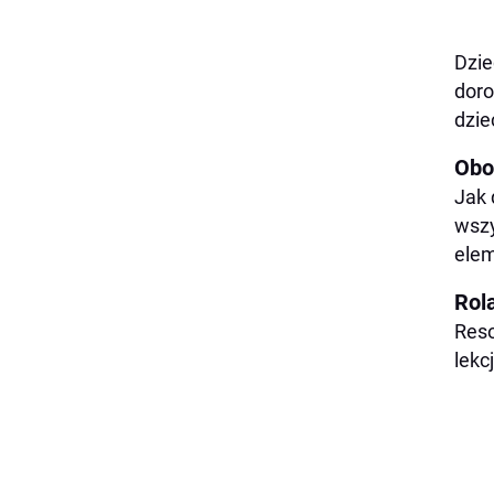
Dzie
doro
dzie
Obo
Jak 
wszy
elem
Rol
Reso
lekc