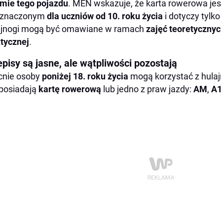
mie tego pojazdu
. MEN wskazuje, że karta rowerowa j
eznaczonym
dla uczniów od 10. roku życia
i dotyczy tylk
ajnogi mogą być omawiane w ramach
zajęć teoretyczny
tycznej
.
pisy są jasne, ale wątpliwości pozostają
cnie osoby
poniżej 18. roku życia
mogą korzystać z hulajn
posiadają
kartę rowerową
lub jedno z praw jazdy:
AM
,
A