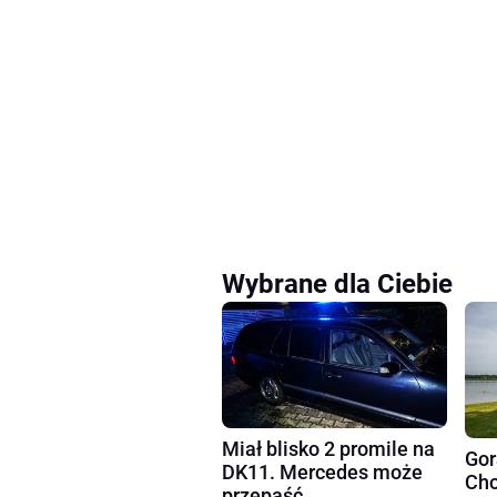
Wybrane dla Ciebie
Miał blisko 2 promile na
Gor
DK11. Mercedes może
Cho
przepaść