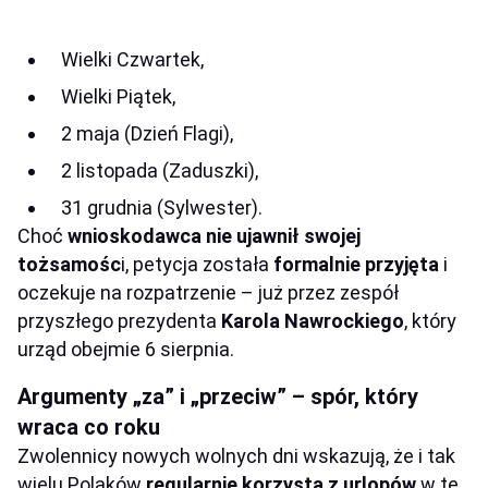
Wielki Czwartek,
Wielki Piątek,
2 maja (Dzień Flagi),
2 listopada (Zaduszki),
31 grudnia (Sylwester).
Choć
wnioskodawca nie ujawnił swojej
tożsamośc
i, petycja została
formalnie przyjęta
i
oczekuje na rozpatrzenie – już przez zespół
przyszłego prezydenta
Karola Nawrockiego
, który
urząd obejmie 6 sierpnia.
Argumenty „za” i „przeciw” – spór, który
wraca co roku
Zwolennicy nowych wolnych dni wskazują, że i tak
wielu Polaków
regularnie korzysta z urlopów
w te