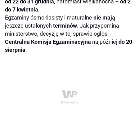
od 22 do 31 grudnia
, natomiast wielkanocna –
od 2
do 7 kwietnia
.
Egzaminy ósmoklasisty i maturalne
nie mają
jeszcze ustalonych
terminów
. Jak przypomina
ministerstwo, decyzję w tej sprawie ogłosi
Centralna Komisja Egzaminacyjna
najpóźniej
do 20
sierpnia
.