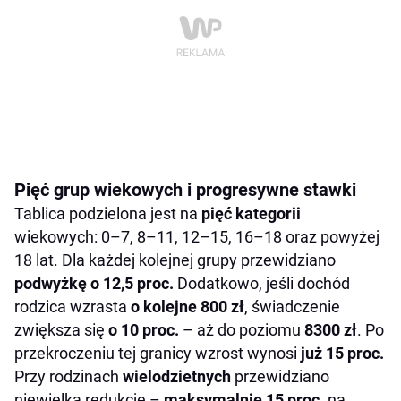
Pięć grup wiekowych i progresywne stawki
Tablica podzielona jest na
pięć kategorii
wiekowych: 0–7, 8–11, 12–15, 16–18 oraz powyżej
18 lat. Dla każdej kolejnej grupy przewidziano
podwyżkę o 12,5 proc.
Dodatkowo, jeśli dochód
rodzica wzrasta
o kolejne 800 zł
, świadczenie
zwiększa się
o 10 proc.
– aż do poziomu
8300 zł
. Po
przekroczeniu tej granicy wzrost wynosi
już 15 proc.
Przy rodzinach
wielodzietnych
przewidziano
niewielką redukcję –
maksymalnie 15 proc.
na