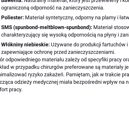
Bawełna:
Naturalny materiał, który jest przewiewny i 
ograniczoną odporność na zanieczyszczenia.
Poliester:
Materiał syntetyczny, odporny na plamy i łat
SMS (spunbond-meltblown-spunbond):
Materiał stoso
charakteryzujący się wysoką odpornością na płyny i zan
Włókniny niebieskie:
Używane do produkcji fartuchów i
zapewniające ochronę przed zanieczyszczeniami.
r odpowiedniego materiału zależy od specyfiki pracy o
kład w przypadku chirurgów preferowane są materiały 
imalizować ryzyko zakażeń. Pamiętam, jak w trakcie pra
cząca odzieży medycznej miała bezpośredni wpływ na n
ort pracy.