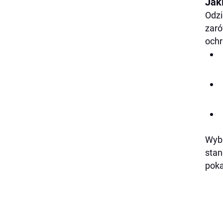
Jak
Odzi
zaró
ochr
Wybi
stan
poka