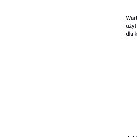
Wart
użyt
dla 