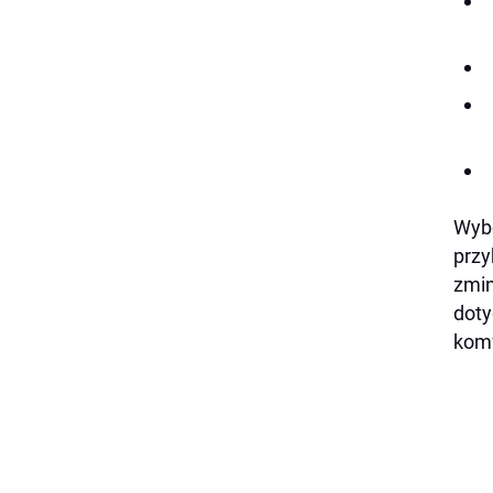
Wybó
przy
zmin
doty
komf