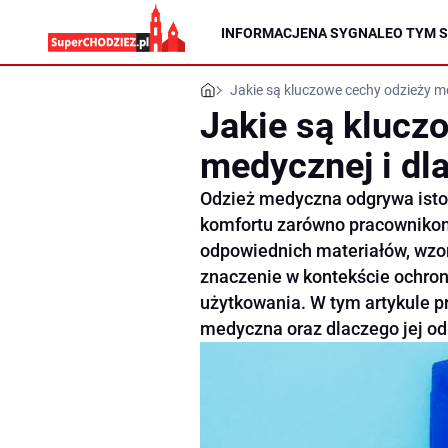
INFORMACJE
NA SYGNALE
O TYM S
Jakie są kluczowe cechy odzieży me
Jakie są klucz
medycznej i dl
Odzież medyczna odgrywa isto
komfortu zarówno pracownikom 
odpowiednich materiałów, wzo
znaczenie w kontekście ochro
użytkowania. W tym artykule p
medyczna oraz dlaczego jej odp