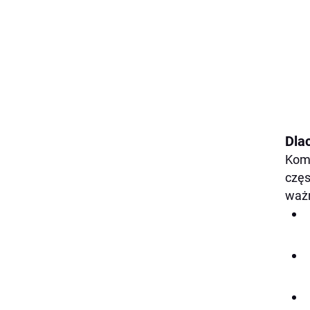
Dla
Komf
częs
waż