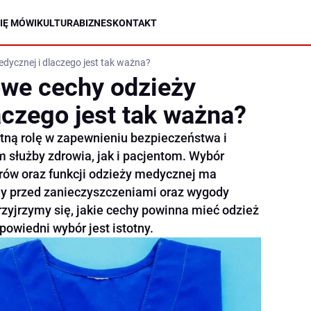
IĘ MÓWI
KULTURA
BIZNES
KONTAKT
dycznej i dlaczego jest tak ważna?
owe cechy odzieży
aczego jest tak ważna?
tną rolę w zapewnieniu bezpieczeństwa i
służby zdrowia, jak i pacjentom. Wybór
rów oraz funkcji odzieży medycznej ma
ny przed zanieczyszczeniami oraz wygody
rzyjrzymy się, jakie cechy powinna mieć odzież
owiedni wybór jest istotny.