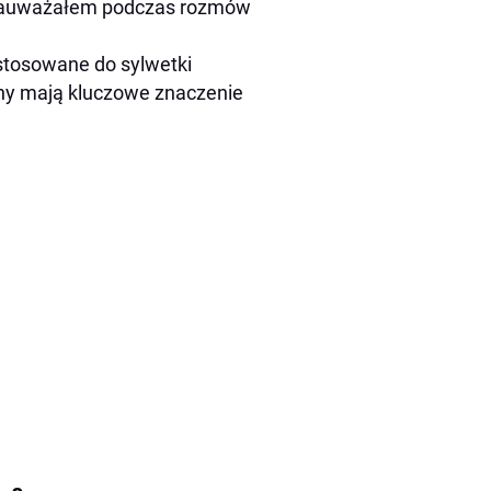
e zauważałem podczas rozmów
stosowane do sylwetki
ony mają kluczowe znaczenie