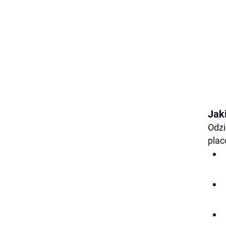
Jak
Odzi
plac