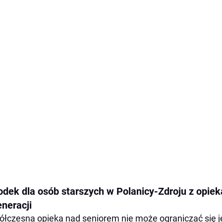
odek dla osób starszych w Polanicy-Zdroju z opiek
eneracji
łczesna opieka nad seniorem nie może ograniczać się j