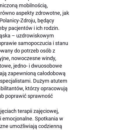
niczoną mobilnością,
równo aspekty zdrowotne, jak
Polanicy-Zdroju, będący
eby pacjentów i ich rodzin.
Śląska – uzdrowiskowym
 poprawie samopoczucia i stanu
owany do potrzeb osób z
cyjne, nowoczesne windy,
rtowe, jedno- i dwuosobowe
 mają zapewnioną całodobową
i specjalistami. Dużym atutem
bilitantów, którzy opracowują
lub poprawić sprawność
ciach terapii zajęciowej,
i emocjonalne. Spotkania w
czne umożliwiają codzienną