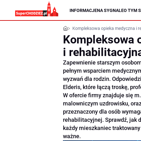
INFORMACJE
NA SYGNALE
O TYM S
Kompleksowa opieka medyczna i re
Kompleksowa o
i rehabilitacyj
Zapewnienie starszym osobom
pełnym wsparciem medycznym i
wyzwań dla rodzin. Odpowiedzi
Elderis, które łączą troskę, pr
W ofercie firmy znajduje się m
malowniczym uzdrowisku, oraz
przeznaczony dla osób wymaga
rehabilitacyjnej. Sprawdź, jak 
każdy mieszkaniec traktowany 
ważne.