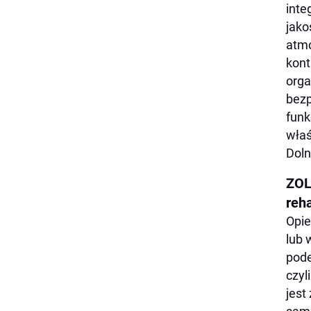
inte
jako
atmo
kont
orga
bezp
funk
właś
Doln
ZOL 
reha
Opie
lub 
pode
czyl
jest