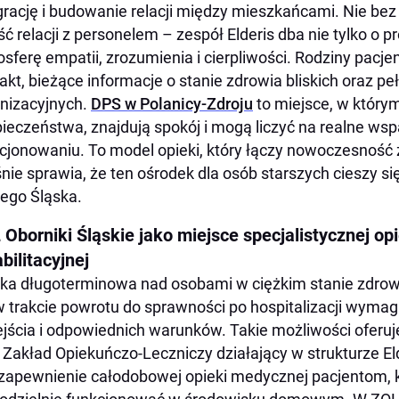
grację i budowanie relacji między mieszkańcami. Nie be
ść relacji z personelem – zespół Elderis dba nie tylko o p
sferę empatii, zrozumienia i cierpliwości. Rodziny pacje
akt, bieżące informacje o stanie zdrowia bliskich oraz p
nizacyjnych.
DPS w Polanicy-Zdroju
to miejsce, w który
ieczeństwa, znajdują spokój i mogą liczyć na realne ws
cjonowaniu. To model opieki, który łączy nowoczesność 
nie sprawia, że ten ośrodek dla osób starszych cieszy si
ego Śląska.
Oborniki Śląskie jako miejsce specjalistycznej op
bilitacyjnej
ka długoterminowa nad osobami w ciężkim stanie zdrow
w trakcie powrotu do sprawności po hospitalizacji wym
jścia i odpowiednich warunków. Takie możliwości oferuj
i Zakład Opiekuńczo-Leczniczy działający w strukturze El
 zapewnienie całodobowej opieki medycznej pacjentom, k