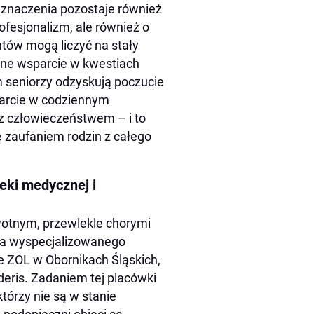
z znaczenia pozostaje również
rofesjonalizm, ale również o
ntów mogą liczyć na stały
ełne wsparcie w kwestiach
m seniorzy odzyskują poczucie
parcie w codziennym
z człowieczeństwem – i to
ę zaufaniem rodzin z całego
ieki medycznej i
otnym, przewlekle chorymi
aga wyspecjalizowanego
e ZOL w Obornikach Śląskich,
deris. Zadaniem tej placówki
tórzy nie są w stanie