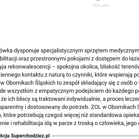
ówka dysponuje specjalistycznym sprzętem medycznym
bilitacji oraz przestronnymi pokojami z dostępem do łaz
yja rekonwalescencji – spokojna okolica, bliskość teren
iennego kontaktu z naturą to czynniki, które wspierają p
w Obornikach Śląskich to zespół składający się z osób o 
de wszystkim z empatycznym podejściem do każdego pa
, że ich bliscy są traktowani indywidualnie, a proces lec
sparentny i dostosowany do potrzeb. ZOL w Obornikach Ś
, które potrzebują czegoś więcej niż standardowa opieka
enie i rehabilitacja idą w parze z troską o człowieka, jeg
kcja Superchodziez.pl