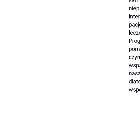
samo
niep
inte
pacj
lecz
Prog
pom
czyn
wspa
nas
dlat
wspó