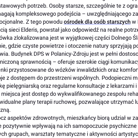
tawowych potrzeb. Osoby starsze, szczególnie te z ogra
gają kompleksowego podejścia – uwzględniającego za
ocjonalne. Z tego powodu
ośrodek dla osób starszych
w 
cią sieci Elderis, powstał jako odpowiedź na realne potrz
ówka zlokalizowana jest w wyjątkowej części Dolnego 
nie, gdzie czyste powietrze i otoczenie natury sprzyjają
wia. Budynek DPS w Polanicy-Zdroju jest w pełni dostos
niczoną sprawnością – oferuje szerokie ciągi komunika
enki przystosowane do wózków inwalidzkich oraz komfo
je z dostępem do przestrzeni wspólnych. Podopieczni
kę pielęgniarską oraz regularne konsultacje z lekarzami 
 miejsca jest dostęp do wykwalifikowanego zespołu reha
widualne plany terapii ruchowej, pozwalające utrzymać 
czną.
cz aspektów zdrowotnych, mieszkańcy biorą udział w zaję
e pozytywnie wpływają na ich samopoczucie psychiczne 
ch grupach, warsztaty tematyczne i aktywności artysty