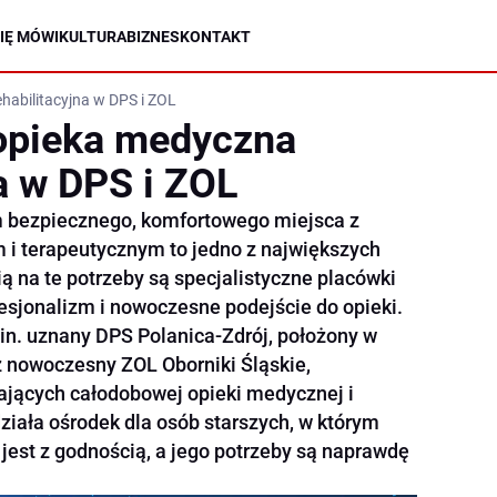
IĘ MÓWI
KULTURA
BIZNES
KONTAKT
habilitacyjna w DPS i ZOL
pieka medyczna
na w DPS i ZOL
 bezpiecznego, komfortowego miejsca z
 terapeutycznym to jedno z największych
ą na te potrzeby są specjalistyczne placówki
ofesjonalizm i nowoczesne podejście do opieki.
.in. uznany DPS Polanica-Zdrój, położony w
 nowoczesny ZOL Oborniki Śląskie,
jących całodobowej opieki medycznej i
działa ośrodek dla osób starszych, w którym
jest z godnością, a jego potrzeby są naprawdę