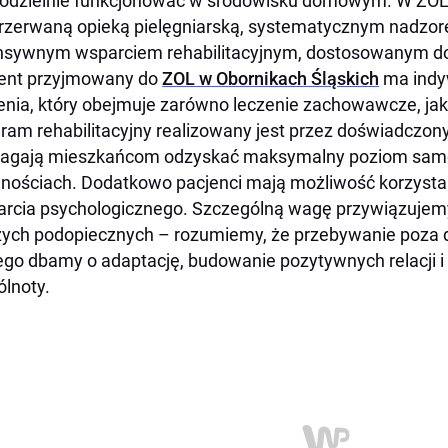
dzielnie funkcjonować w środowisku domowym. W ZOL p
rzerwaną opieką pielęgniarską, systematycznym nadzore
nsywnym wsparciem rehabilitacyjnym, dostosowanym do
ent przyjmowany do
ZOL w Obornikach Śląskich
ma indy
enia, który obejmuje zarówno leczenie zachowawcze, jak 
ram rehabilitacyjny realizowany jest przez doświadczony
agają mieszkańcom odzyskać maksymalny poziom samod
nościach. Dodatkowo pacjenci mają możliwość korzystani
rcia psychologicznego. Szczególną wagę przywiązujem
zych podopiecznych – rozumiemy, że przebywanie poz
ego dbamy o adaptację, budowanie pozytywnych relacji i
lnoty.