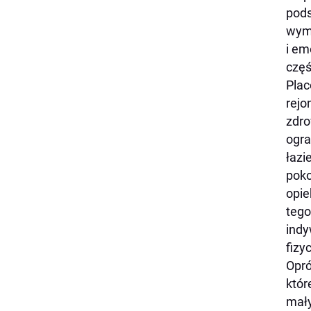
pods
wyma
i em
częś
Plac
rejo
zdro
ogra
łazi
poko
opie
tego
indy
fizy
Opró
któr
mały