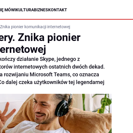
IĘ MÓWI
KULTURA
BIZNES
KONTAKT
 Znika pionier komunikacji internetowej
ry. Znika pionier
ternetowej
akończy działanie Skype, jednego z
torów internetowych ostatnich dwóch dekad.
na rozwijaniu Microsoft Teams, co oznacza
Co dalej czeka użytkowników tej legendarnej