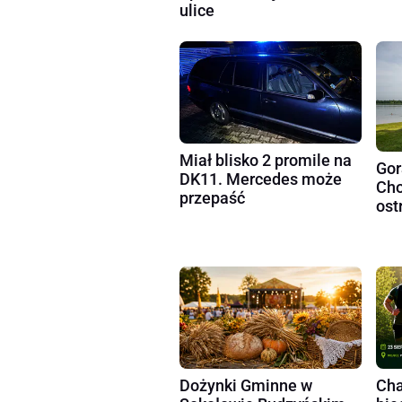
ulice
Miał blisko 2 promile na
Gor
DK11. Mercedes może
Cho
przepaść
ost
Dożynki Gminne w
Cha