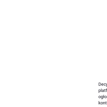
Decy
plat
ogło
kon