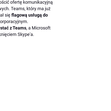
ościć ofertę komunikacyjną
wych. Teams, który ma już
ał się
flagową usługą do
korporacyjnym.
ystać z Teams
, a Microsoft
knięciem Skype'a.