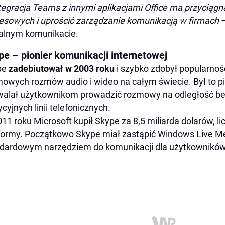
tegracja Teams z innymi aplikacjami Office ma przyciąg
esowych i uprościć zarządzanie komunikacją w firmach
jalnym komunikacie.
pe – pionier komunikacji internetowej
pe
zadebiutował w 2003 roku
i szybko zdobył popularno
owych rozmów audio i wideo na całym świecie. Był to pi
alał użytkownikom prowadzić rozmowy na odległość bez
ycyjnych linii telefonicznych.
11 roku Microsoft kupił Skype za 8,5 miliarda dolarów, li
formy. Początkowo Skype miał zastąpić Windows Live Me
dardowym narzędziem do komunikacji dla użytkownikó