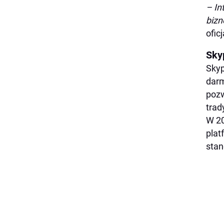
– In
bizn
ofic
Sky
Sky
darm
pozw
trad
W 20
plat
stan