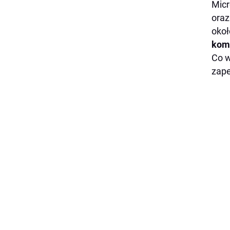
Micr
oraz
okoł
kom
Co w
zape