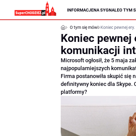
INFORMACJE
NA SYGNALE
O TYM S
O tym się mówi
Koniec pewnej ery.
Koniec pewnej e
komunikacji in
Microsoft ogłosił, że 5 maja z
najpopularniejszych komunika
Firma postanowiła skupić się 
definitywny koniec dla Skype. 
platformy?