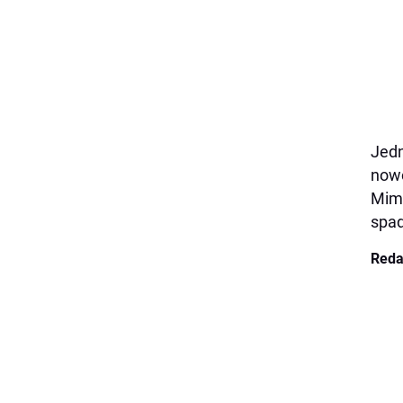
Jedn
nowo
Mimo
spad
Reda