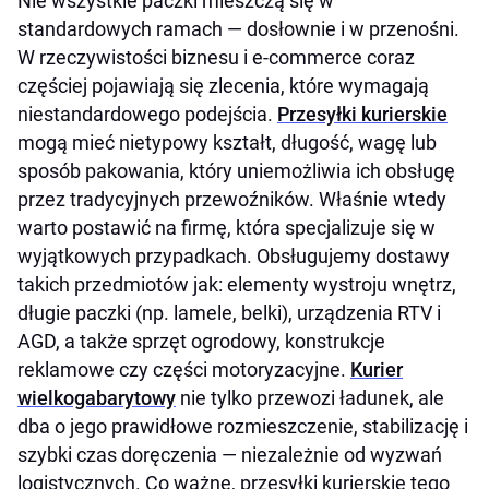
Nie wszystkie paczki mieszczą się w
standardowych ramach — dosłownie i w przenośni.
W rzeczywistości biznesu i e-commerce coraz
częściej pojawiają się zlecenia, które wymagają
niestandardowego podejścia.
Przesyłki kurierskie
mogą mieć nietypowy kształt, długość, wagę lub
sposób pakowania, który uniemożliwia ich obsługę
przez tradycyjnych przewoźników. Właśnie wtedy
warto postawić na firmę, która specjalizuje się w
wyjątkowych przypadkach. Obsługujemy dostawy
takich przedmiotów jak: elementy wystroju wnętrz,
długie paczki (np. lamele, belki), urządzenia RTV i
AGD, a także sprzęt ogrodowy, konstrukcje
reklamowe czy części motoryzacyjne.
Kurier
wielkogabarytowy
nie tylko przewozi ładunek, ale
dba o jego prawidłowe rozmieszczenie, stabilizację i
szybki czas doręczenia — niezależnie od wyzwań
logistycznych. Co ważne, przesyłki kurierskie tego