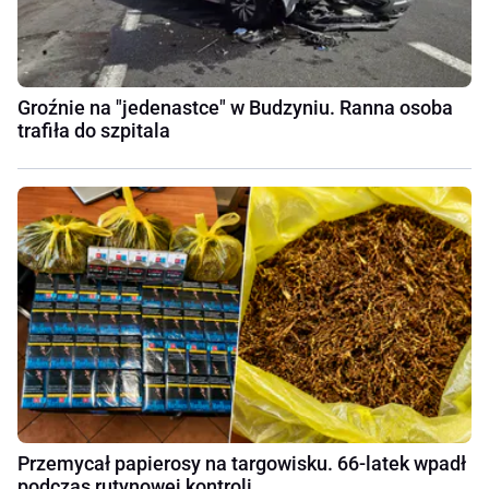
Groźnie na "jedenastce" w Budzyniu. Ranna osoba
trafiła do szpitala
Przemycał papierosy na targowisku. 66-latek wpadł
podczas rutynowej kontroli