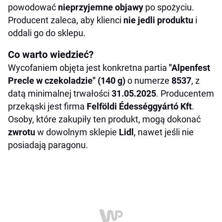
powodować
nieprzyjemne objawy
po spożyciu.
Producent zaleca, aby klienci
nie
jedli produktu
i
oddali go do sklepu.
Co warto wiedzieć?
Wycofaniem objęta jest konkretna partia
"Alpenfest
Precle w czekoladzie" (140 g)
o numerze
8537
, z
datą minimalnej trwałości
31.05.2025
. Producentem
przekąski jest firma
Felföldi Édességgyártó Kft
.
Osoby, które zakupiły ten produkt, mogą dokonać
zwrotu
w dowolnym sklepie
Lidl
, nawet jeśli nie
posiadają paragonu.