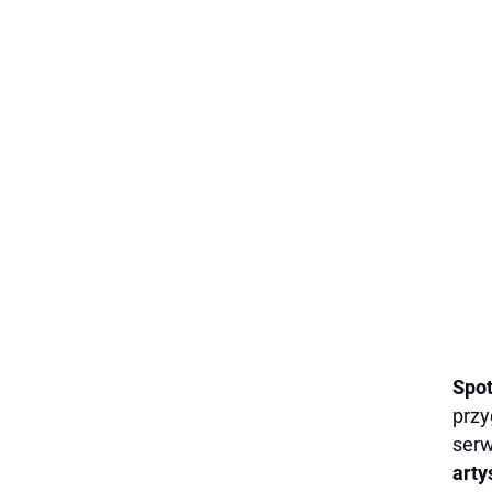
Spo
przy
serw
arty