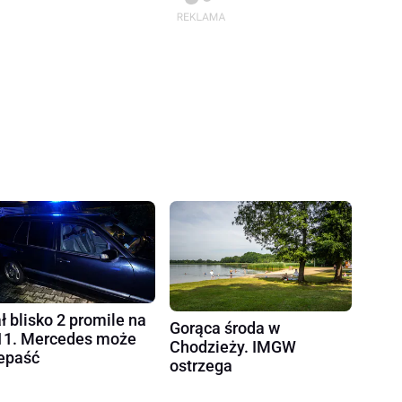
ł blisko 2 promile na
Gorąca środa w
1. Mercedes może
Chodzieży. IMGW
epaść
ostrzega