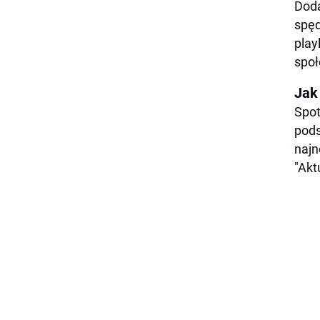
Dod
spęd
play
społ
Jak
Spot
pods
najn
"Aktu