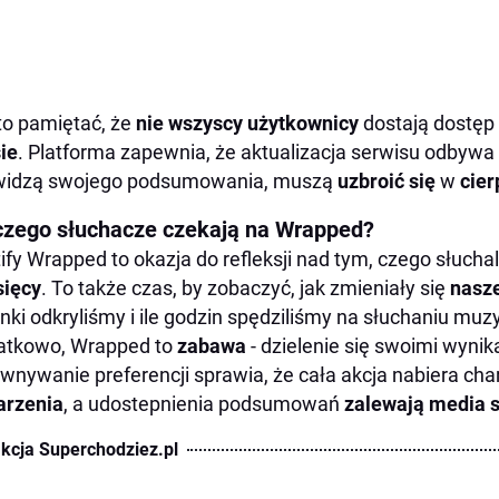
o pamiętać, że
nie wszyscy użytkownicy
dostają dostę
ie
. Platforma zapewnia, że aktualizacja serwisu odbywa s
 widzą swojego podsumowania, muszą
uzbroić się
w
cier
czego słuchacze czekają na Wrapped?
ify Wrapped to okazja do refleksji nad tym, czego słuch
sięcy
. To także czas, by zobaczyć, jak zmieniały się
nasz
nki odkryliśmy i ile godzin spędziliśmy na słuchaniu muzy
atkowo, Wrapped to
zabawa
- dzielenie się swoimi wyni
wnywanie preferencji sprawia, że cała akcja nabiera ch
arzenia
, a udostepnienia podsumowań
zalewają
media 
kcja Superchodziez.pl