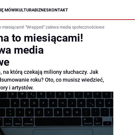
IĘ MÓWI
KULTURA
BIZNES
KONTAKT
 to miesiącami! "Wrapped" zalewa media społecznościowe
na to miesiącami!
ewa media
we
, na którą czekają miliony słuchaczy. Jak
sumowanie roku? Oto, co musisz wiedzieć,
ry i artystów.