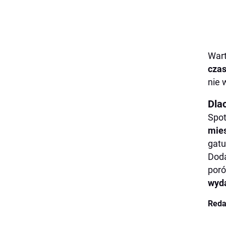
Wart
czas
nie
Dla
Spot
mie
gatu
Dod
poró
wyd
Reda