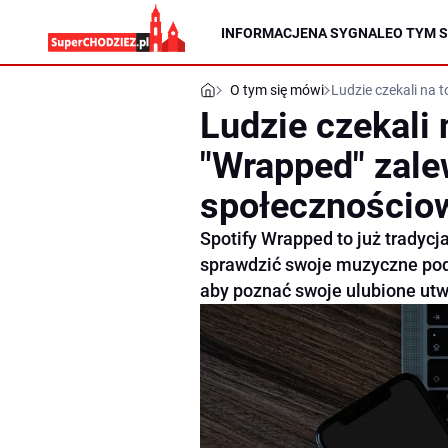
INFORMACJE
NA SYGNALE
O TYM S
O tym się mówi
Ludzie czekali na
Ludzie czekali 
"Wrapped" zal
społecznościo
Spotify Wrapped to już tradycja
sprawdzić swoje muzyczne pod
aby poznać swoje ulubione utwo