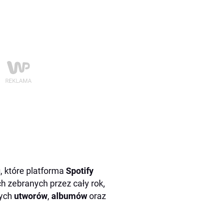
u
, które platforma
Spotify
h zebranych przez cały rok,
nych
utworów
,
albumów
oraz