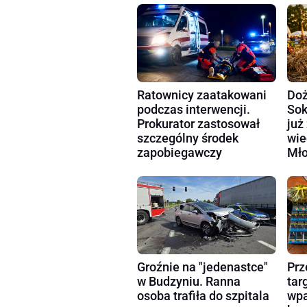
Ratownicy zaatakowani
Doż
podczas interwencji.
Sok
Prokurator zastosował
już
szczególny środek
wie
zapobiegawczy
Mło
Groźnie na "jedenastce"
Prz
w Budzyniu. Ranna
tar
osoba trafiła do szpitala
wpa