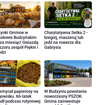
ynki Gminne w
Charytatywna Setka 2 -
ołowie Budzyńskim
biegnij, maszeruj lub
 za miesiąc! Gwiazdą
jedź na rowerze dla
czoru zespół Piękni i
Gabrysia
dzi
emycał papierosy na
W Budzyniu powstanie
gowisku. 66-latek
nowoczesny PSZOK.
dł podczas rutynowej
Gmina zainwestuje