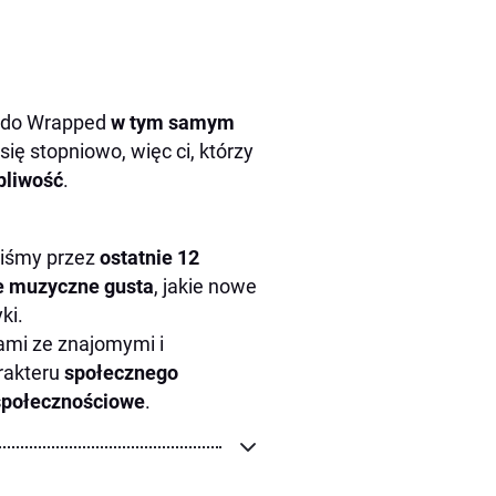
p do Wrapped
w tym samym
ię stopniowo, więc ci, którzy
pliwość
.
aliśmy przez
ostatnie 12
e muzyczne
gusta
, jakie nowe
ki.
kami ze znajomymi i
arakteru
społecznego
społecznościowe
.