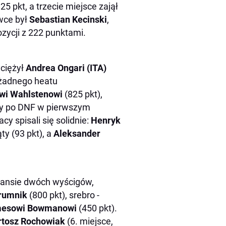
25 pkt, a trzecie miejsce zajął
wce był
Sebastian Kecinski
,
zycji z 222 punktami.
yciężył
Andrea Ongari (ITA)
 żadnego heatu
wi Wahlstenowi
(825 pkt),
óry po DNF w pierwszym
cy spisali się solidnie:
Henryk
ty (93 pkt), a
Aleksander
tansie dwóch wyścigów,
rumnik
(800 pkt), srebro -
esowi Bowmanowi
(450 pkt).
rtosz Rochowiak
(6. miejsce,