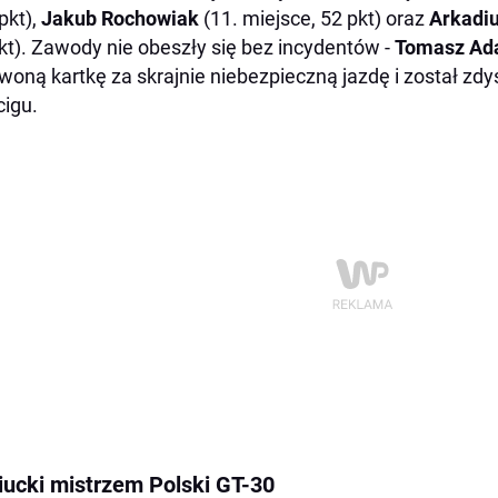
pkt),
Jakub Rochowiak
(11. miejsce, 52 pkt) oraz
Arkadi
kt). Zawody nie obeszły się bez incydentów -
Tomasz Ad
woną kartkę za skrajnie niebezpieczną jazdę i został zd
igu.
iucki mistrzem Polski GT-30