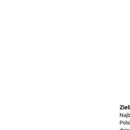
Zie
Najb
Pols