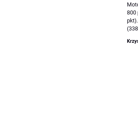
Moto
800 
pkt)
(338
Krzy