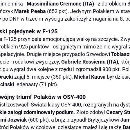
 imiennika -
Massimiliano Cremonę (ITA)
- z dorobkiem 8
ończyk
Marek Peeba
(652 pkt). Jedynym Polakiem w sta
y po DNF w trzecim wyścigu zakończył zmagania na 8. po
ski pojedynek w F-125
a F-125 przyniosła emocjonującą walkę na szczycie. Zw
robkiem 925 punktów - osiągniętym mimo że nie wygrał
pelacyjnie. Drugie miejsce przypadło Szwedowi
Tobiaso
zecie - rodakowi zwycięzcy,
Gabriele Rossiemu (ITA)
, kt
igu wygrał dwa kolejne z rzędu i zgromadził 800 pkt. Pola
racki
zajął 5. miejsce (359 pkt),
Michal Kausa
był dziesią
cinski
jedenasty (71 pkt).
wójny triumf Polaków w OSY-400
strzostwach Świata klasy OSY-400, rozegranych na dys
kie załogi zdominowały podium
. Złoto zdobył
Cezary St
emi Jozwiak
(600 pkt), a brąz przypadł Brytyjczykowi
Jam
ród Polaków w czołowej dziesiątce znaleźli się także
Ba