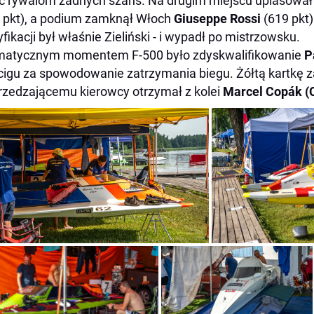
c rywalom żadnych szans. Na drugim miejscu uplasował
 pkt), a podium zamknął Włoch
Giuseppe Rossi
(619 pkt)
yfikacji był właśnie Zieliński - i wypadł po mistrzowsku.
matycznym momentem F-500 było zdyskwalifikowanie
P
igu za spowodowanie zatrzymania biegu. Żółtą kartkę za
zedzającemu kierowcy otrzymał z kolei
Marcel Copák (