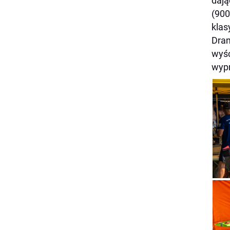
dają
(900
klas
Dra
wyśc
wypr