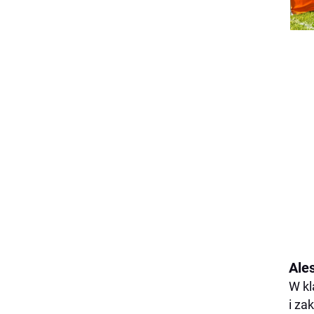
Ale
W kl
i za