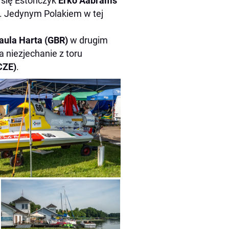
 się Estończyk
Erko Aabrams
. Jedynym Polakiem w tej
aula Harta (GBR)
w drugim
 niezjechanie z toru
CZE)
.