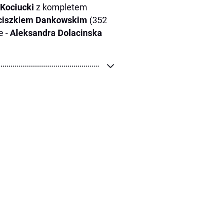
Kociucki
z kompletem
ciszkiem Dankowskim
(352
e -
Aleksandra Dolacinska