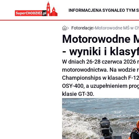
INFORMACJE
NA SYGNALE
O TYM S
Fotorelacje
Motorowodne MŚ w Chod
Motorowodne M
- wyniki i klasy
W dniach 26-28 czerwca 2026 r
motorowodnictwa. Na wodzie 
Championships w klasach F-125
OSY-400, a uzupełnieniem pro
klasie GT-30.