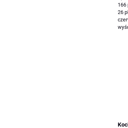
166 
26 p
czer
wyśc
Koc