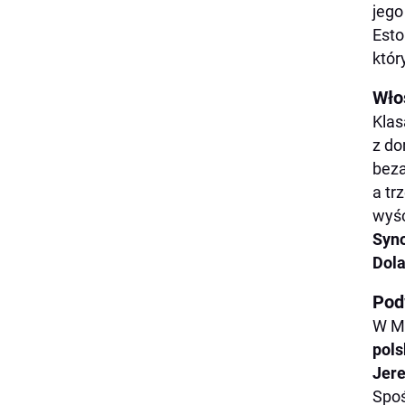
jego
Est
któr
Wło
Klas
z do
beza
a tr
wyśc
Syno
Dola
Pod
W Mi
pols
Jer
Spoś