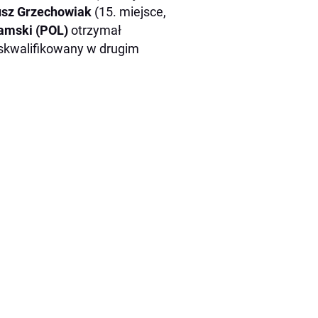
usz Grzechowiak
(15. miejsce,
amski (POL)
otrzymał
yskwalifikowany w drugim