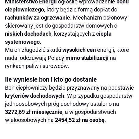
Ministerstwo Energii
ogłosiło wprowadzenie
bonu
ciepłowniczego
, który będzie formą dopłat do
rachunków za ogrzewanie
. Mechanizm osłonowy
skierowany jest do gospodarstw domowych o
niskich dochodach
, korzystających z
ciepła
systemowego
.
Ma on złagodzić skutki
wysokich cen
energii, które
nadal odczuwają Polacy
mimo stabilizacji
na
rynkach paliw i surowców.
Ile wyniesie bon i kto go dostanie
Bon ciepłowniczy będzie przyznawany na podstawie
kryteriów dochodowych
. W przypadku gospodarstw
jednoosobowych próg dochodowy ustalono na
3272,69 zł miesięcznie
, a w gospodarstwach
wieloosobowych na
2454,52 zł na osobę
.