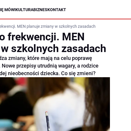
IĘ MÓWI
KULTURA
BIZNES
KONTAKT
rekwencji. MEN planuje zmiany w szkolnych zasadach
o frekwencji. MEN
 w szkolnych zasadach
za zmiany, które mają na celu poprawę
 Nowe przepisy utrudnią wagary, a rodzice
ej nieobecności dziecka. Co się zmieni?