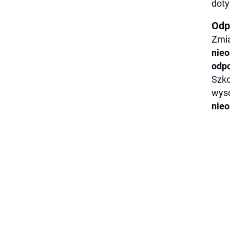
doty
Odp
Zmia
nie
odpo
Szko
wys
nieo