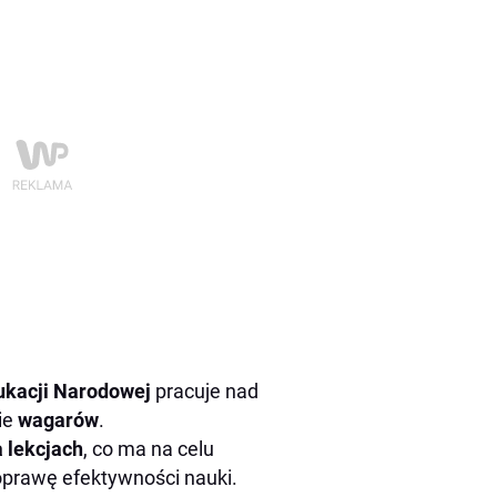
ukacji Narodowej
pracuje nad
ie
wagarów
.
a lekcjach
, co ma na celu
oprawę efektywności nauki.