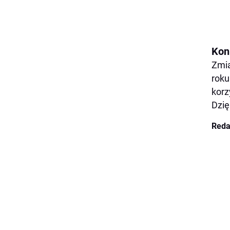
Kon
Zmia
roku
korz
Dzię
Reda