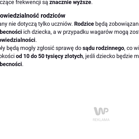
czące frekwencji są
znacznie wyższe
.
owiedzialność rodziców
ny nie dotyczą tylko uczniów.
Rodzice
będą zobowiązan
obecności
ich dziecka, a w przypadku wagarów mogą zost
wiedzialności
.
ły będą mogły zgłosić sprawę do
sądu rodzinnego
, co w
okości
od 10 do 50 tysięcy złotych
, jeśli dziecko będzie 
becności
.