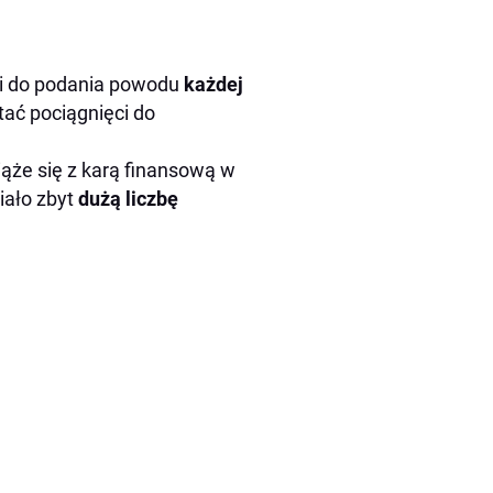
i do podania powodu
każdej
ać pociągnięci do
iąże się z karą finansową w
miało zbyt
dużą liczbę