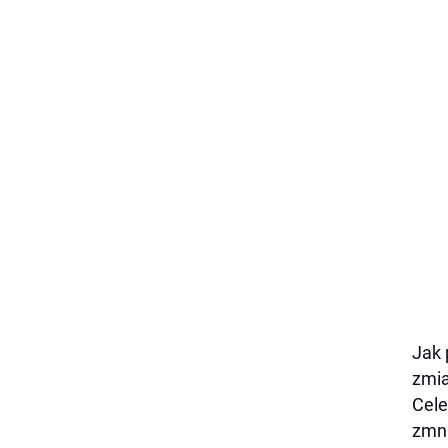
Jak 
zmia
Cele
zmni