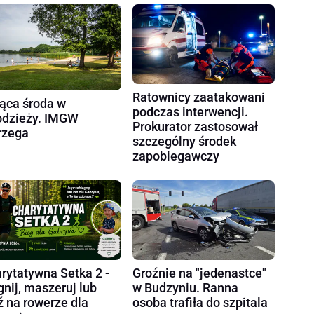
Ratownicy zaatakowani
ąca środa w
podczas interwencji.
dzieży. IMGW
Prokurator zastosował
rzega
szczególny środek
zapobiegawczy
rytatywna Setka 2 -
Groźnie na "jedenastce"
gnij, maszeruj lub
w Budzyniu. Ranna
ź na rowerze dla
osoba trafiła do szpitala