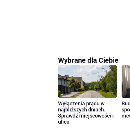
Wybrane dla Ciebie
Wyłączenia prądu w
Bud
najbliższych dniach.
spo
Sprawdź miejscowości i
med
ulice