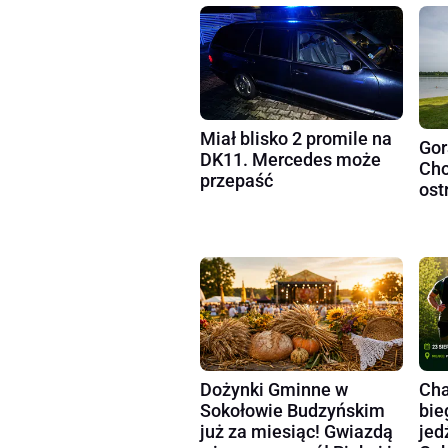
Miał blisko 2 promile na
Gor
DK11. Mercedes może
Cho
przepaść
ost
Dożynki Gminne w
Cha
Sokołowie Budzyńskim
bie
już za miesiąc! Gwiazdą
jed