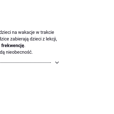
zieci na wakacje w trakcie
ce zabierają dzieci z lekcji,
 frekwencję
.
żdą nieobecność.