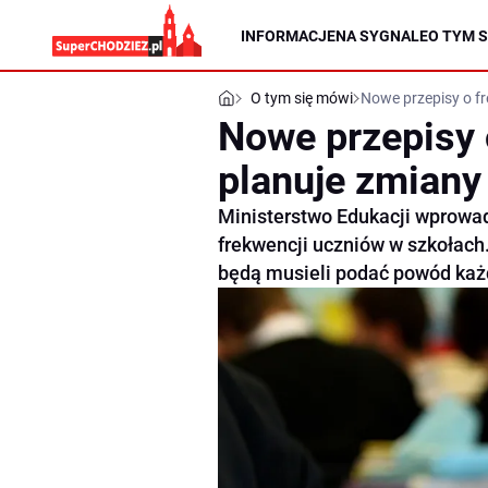
INFORMACJE
NA SYGNALE
O TYM S
O tym się mówi
Nowe przepisy o f
Nowe przepisy 
planuje zmiany
Ministerstwo Edukacji wprowad
frekwencji uczniów w szkołach.
będą musieli podać powód każd