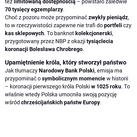
też
limitowaną dostępnością
– powstało zaledwie
70 tysięcy egzemplarzy
.
Choć z pozoru może przypominać
zwykły pieniądz
,
to w rzeczywistości zapewne nie trafi do
portfeli
czy
kas sklepowych
. To banknot
kolekcjonerski
,
przygotowany przez NBP z okazji
tysiąclecia
koronacji Bolesława Chrobrego
.
Upamiętnienie króla, który stworzył państwo
Jak tłumaczy
Narodowy Bank Polski
, emisja ma
przypominać o
symbolicznym momencie
w historii
– koronacji pierwszego króla Polski
w 1025 roku
. To
właśnie wtedy Polska umocniła swoją pozycję
wśród
chrześcijańskich państw Europy
.