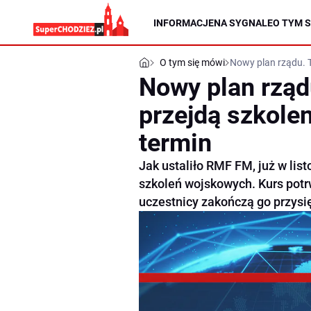
INFORMACJE
NA SYGNALE
O TYM S
O tym się mówi
Nowy plan rządu. T
Nowy plan rząd
przejdą szkole
termin
Jak ustaliło RMF FM, już w li
szkoleń wojskowych. Kurs potrw
uczestnicy zakończą go przysię