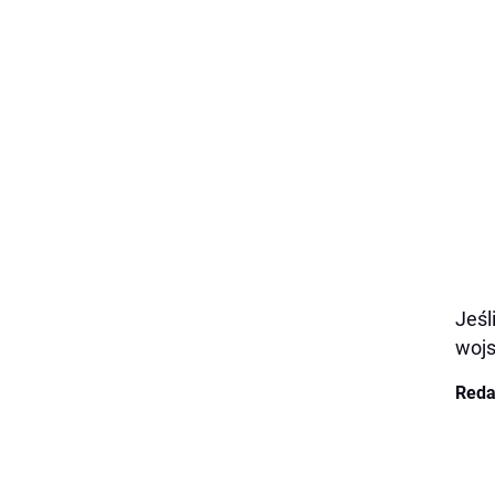
Jeśl
woj
Reda