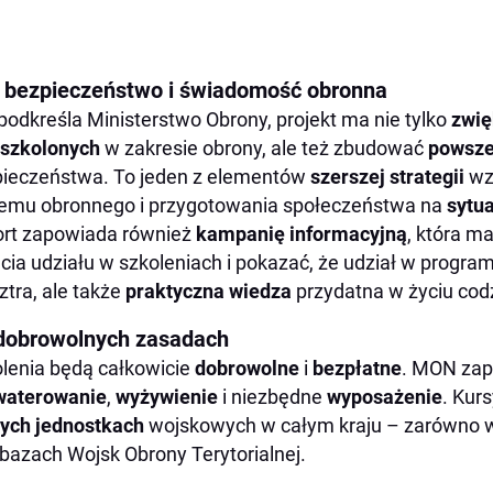
: bezpieczeństwo i świadomość obronna
podkreśla Ministerstwo Obrony, projekt ma nie tylko
zwię
eszkolonych
w zakresie obrony, ale też zbudować
powsze
ieczeństwa. To jeden z elementów
szerszej strategii
wz
emu obronnego i przygotowania społeczeństwa na
sytu
rt zapowiada również
kampanię informacyjną
, która m
cia udziału w szkoleniach i pokazać, że udział w program
tra, ale także
praktyczna wiedza
przydatna w życiu co
dobrowolnych zasadach
lenia będą całkowicie
dobrowolne
i
bezpłatne
. MON zap
waterowanie
,
wyżywienie
i niezbędne
wyposażenie
. Kur
ych jednostkach
wojskowych w całym kraju – zarówno 
i bazach Wojsk Obrony Terytorialnej.