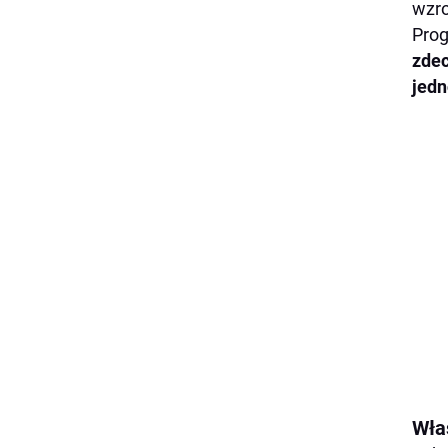
wzr
Prog
zde
jed
Wła