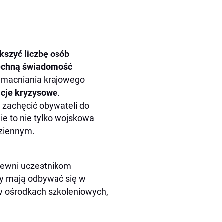
kszyć liczbę osób
chną świadomość
macniania krajowego
acje kryzysowe
.
a zachęcić obywateli do
ie to nie tylko wojskowa
dziennym.
ewni uczestnikom
sy mają odbywać się w
w ośrodkach szkoleniowych,