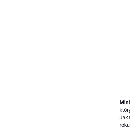
Min
któr
Jak 
roku