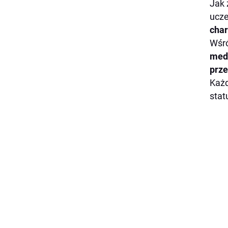
Jak 
ucze
cha
Wśró
med
prz
Każd
stat