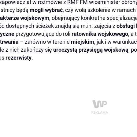
zapowiedział w rozmowie z RMF FM wiceminister obron
stnicy będą
mogli wybrać
, czy wolą szkolenie w ramach 
rakterze wojskowym
, obejmujący konkretne specjalizacj
d dostępnych ścieżek znajdą się m.in. zajęcia z
obsługi 
yczne
przygotowujące do roli
ratownika wojskowego
, a
etrwania
– zarówno w terenie
miejskim
, jak i w warunka
e z nich zakończy się
uroczystą przysięgą wojskową
, p
us
rezerwisty
.