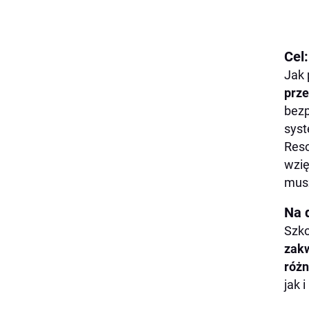
Cel
Jak 
prz
bezp
syst
Reso
wzię
musz
Na 
Szko
zak
różn
jak 