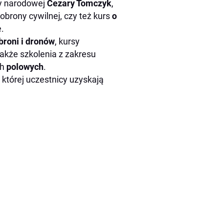
y narodowej
Cezary Tomczyk
,
obrony cywilnej, czy też kurs
o
e.
broni i dronów
, kursy
 także szkolenia z zakresu
ch
polowych
.
o której uczestnicy uzyskają