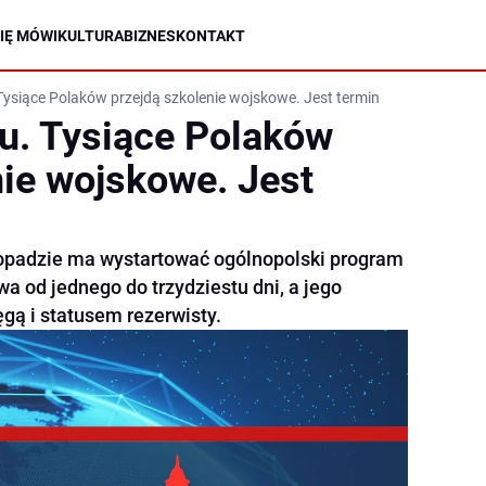
IĘ MÓWI
KULTURA
BIZNES
KONTAKT
ysiące Polaków przejdą szkolenie wojskowe. Jest termin
u. Tysiące Polaków
nie wojskowe. Jest
stopadzie ma wystartować ogólnopolski program
a od jednego do trzydziestu dni, a jego
gą i statusem rezerwisty.