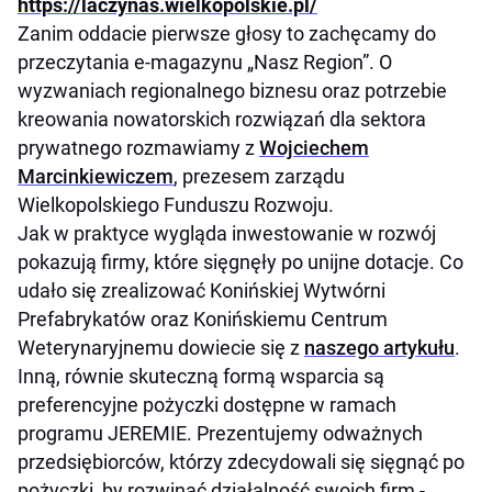
https://laczynas.wielkopolskie.pl/
Zanim oddacie pierwsze głosy to zachęcamy do
przeczytania e-magazynu „Nasz Region”. O
wyzwaniach regionalnego biznesu oraz potrzebie
kreowania nowatorskich rozwiązań dla sektora
prywatnego rozmawiamy z
Wojciechem
Marcinkiewiczem
, prezesem zarządu
Wielkopolskiego Funduszu Rozwoju.
Jak w praktyce wygląda inwestowanie w rozwój
pokazują firmy, które sięgnęły po unijne dotacje. Co
udało się zrealizować Konińskiej Wytwórni
Prefabrykatów oraz Konińskiemu Centrum
Weterynaryjnemu dowiecie się z
naszego artykułu
.
Inną, równie skuteczną formą wsparcia są
preferencyjne pożyczki dostępne w ramach
programu JEREMIE. Prezentujemy odważnych
przedsiębiorców, którzy zdecydowali się sięgnąć po
pożyczki, by rozwinąć działalność swoich firm -