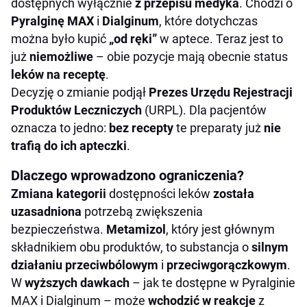
dostępnych wyłącznie
z przepisu medyka
. Chodzi o
Pyralginę MAX
i
Dialginum
, które dotychczas
można było kupić
„od ręki”
w aptece. Teraz jest to
już
niemożliwe
– obie pozycje mają obecnie status
leków na receptę
.
Decyzję o zmianie podjął
Prezes Urzędu Rejestracji
Produktów Leczniczych
(URPL). Dla pacjentów
oznacza to jedno:
bez recepty
te preparaty już
nie
trafią do ich apteczki
.
Dlaczego wprowadzono ograniczenia?
Zmiana kategorii
dostępności leków
została
uzasadniona
potrzebą zwiększenia
bezpieczeństwa.
Metamizol
, który jest głównym
składnikiem obu produktów, to substancja o
silnym
działaniu przeciwbólowym
i
przeciwgorączkowym
.
W
wyższych dawkach
– jak te dostępne w Pyralginie
MAX i Dialginum – może
wchodzić w reakcje
z