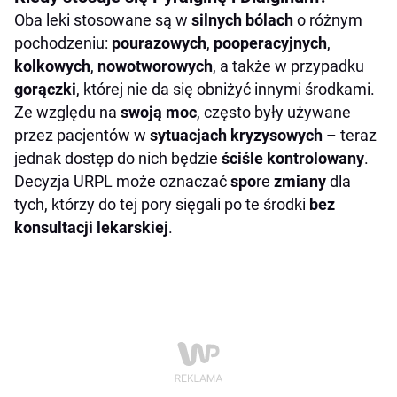
Oba leki stosowane są w
silnych bólach
o różnym
pochodzeniu:
pourazowych
,
pooperacyjnych
,
kolkowych
,
nowotworowych
, a także w przypadku
gorączki
, której nie da się obniżyć innymi środkami.
Ze względu na
swoją moc
, często były używane
przez pacjentów w
sytuacjach kryzysowych
– teraz
jednak dostęp do nich będzie
ściśle kontrolowany
.
Decyzja URPL może oznaczać
spo
re
zmiany
dla
tych, którzy do tej pory sięgali po te środki
bez
konsultacji lekarskiej
.