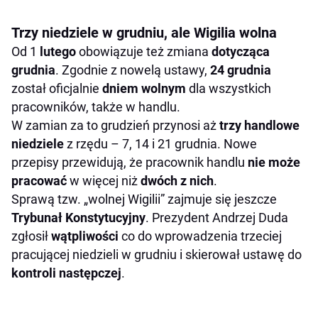
Trzy niedziele w grudniu, ale Wigilia wolna
Od 1
lutego
obowiązuje też zmiana
dotycząca
grudnia
. Zgodnie z nowelą ustawy,
24 grudnia
został oficjalnie
dniem wolnym
dla wszystkich
pracowników, także w handlu.
W zamian za to grudzień przynosi aż
trzy handlowe
niedziele
z rzędu – 7, 14 i 21 grudnia. Nowe
przepisy przewidują, że pracownik handlu
nie może
pracować
w więcej niż
dwóch z nich
.
Sprawą tzw. „wolnej Wigilii” zajmuje się jeszcze
Trybunał Konstytucyjny
. Prezydent Andrzej Duda
zgłosił
wątpliwości
co do wprowadzenia trzeciej
pracującej niedzieli w grudniu i skierował ustawę do
kontroli następczej
.