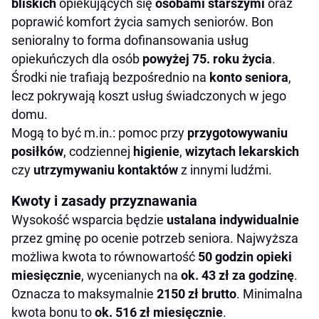
bliskich
opiekujących się
osobami starszymi
oraz
poprawić komfort życia samych seniorów. Bon
senioralny to forma dofinansowania usług
opiekuńczych dla osób
powyżej 75. roku życia
.
Środki nie trafiają bezpośrednio na
konto seniora
,
lecz pokrywają koszt usług świadczonych w jego
domu.
Mogą to być m.in.: pomoc przy
przygotowywaniu
posiłków
, codziennej
higienie
,
wizytach
lekarskich
czy
utrzymywaniu kontaktów
z innymi ludźmi.
Kwoty i zasady przyznawania
Wysokość wsparcia będzie
ustalana indywidualnie
przez gminę po ocenie potrzeb seniora. Najwyższa
możliwa kwota to równowartość
50 godzin opieki
miesięcznie
, wycenianych na
ok. 43 zł za godzinę
.
Oznacza to maksymalnie
2150 zł brutto
. Minimalna
kwota bonu to
ok. 516 zł miesięcznie
.