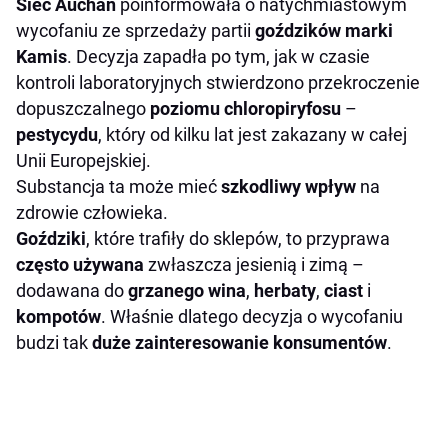
Sieć Auchan
poinformowała o natychmiastowym
wycofaniu ze sprzedaży partii
goździków marki
Kamis
. Decyzja zapadła po tym, jak w czasie
kontroli laboratoryjnych stwierdzono przekroczenie
dopuszczalnego
poziomu chloropiryfosu
–
pestycydu
, który od kilku lat jest zakazany w całej
Unii Europejskiej.
Substancja ta może mieć
szkodliwy wpływ
na
zdrowie człowieka.
Goździki
, które trafiły do sklepów, to przyprawa
często używana
zwłaszcza jesienią i zimą –
dodawana do
grzanego wina
,
herbaty
,
ciast
i
kompotów
. Właśnie dlatego decyzja o wycofaniu
budzi tak
duże zainteresowanie konsumentów
.