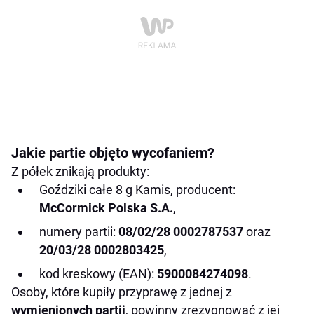
Jakie partie objęto wycofaniem?
Z półek znikają produkty:
Goździki całe 8 g Kamis, producent:
McCormick Polska S.A.
,
numery partii:
08/02/28 0002787537
oraz
20/03/28 0002803425
,
kod kreskowy (EAN):
5900084274098
.
Osoby, które kupiły przyprawę z jednej z
wymienionych partii
, powinny zrezygnować z jej