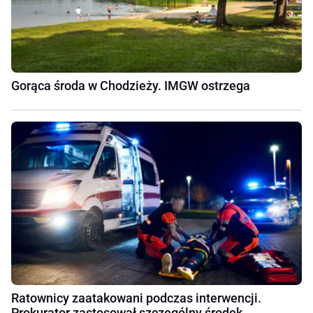
Gorąca środa w Chodzieży. IMGW ostrzega
Ratownicy zaatakowani podczas interwencji.
Prokurator zastosował szczególny środek