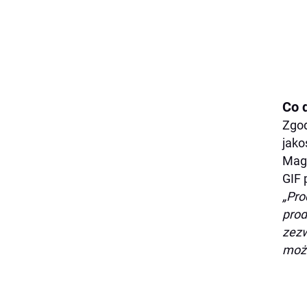
Co 
Zgod
jak
Mag
GIF 
„Pro
prod
zezw
możl