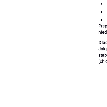
Prep
nie
Dla
Jak 
stab
(chl