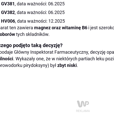
GV381
, data ważności: 06.2025
GV382
, data ważności: 06.2025
HV006
, data ważności: 12.2025
arat ten zawiera
magnez oraz witaminę B6
i jest szero
doborów
tych składników.
czego podjęto taką decyzję?
podaje Główny Inspektorat Farmaceutyczny, decyzję op
ilności
. Wykazały one, że w niektórych partiach leku po
orowodorku pirydoksyny) był
zbyt niski
.