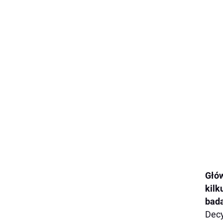
Głó
kilk
bad
Decy