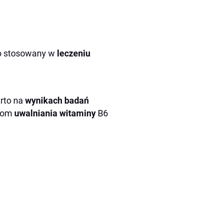
ko stosowany w
leczeniu
arto na
wynikach badań
ziom
uwalniania witaminy
B6