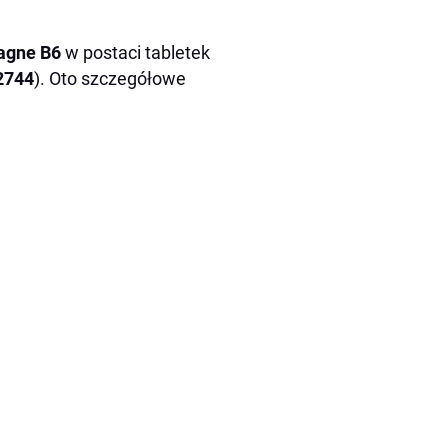
agne B6
w postaci tabletek
2744
). Oto szczegółowe