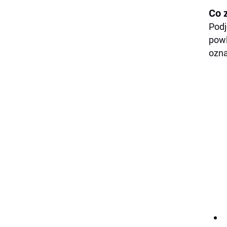
Co 
Podj
powl
ozna