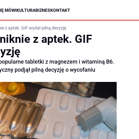
IĘ MÓWI
KULTURA
BIZNES
KONTAKT
ie z aptek. GIF wydał pilną decyzję
niknie z aptek. GIF
yzję
 popularne tabletki z magnezem i witaminą B6.
czny podjął pilną decyzję o wycofaniu