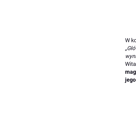
W ko
„Głó
wyni
Wita
mag
jego