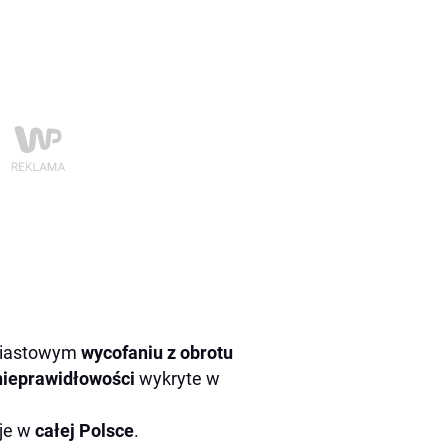
miastowym
wycofaniu z obrotu
nieprawidłowości
wykryte w
uje w
całej Polsce
.