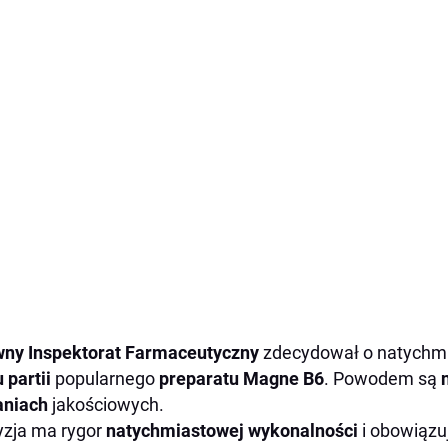
wny Inspektorat Farmaceutyczny
zdecydował o natych
u partii
popularnego
preparatu Magne B6
. Powodem są
aniach
jakościowych.
zja ma rygor
natychmiastowej wykonalności
i obowiąz