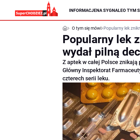
INFORMACJE
NA SYGNALE
O TYM S
O tym się mówi
Popularny lek znikn
Popularny lek z
wydał pilną dec
Z aptek w całej Polsce znikają
Główny Inspektorat Farmaceuty
czterech serii leku.