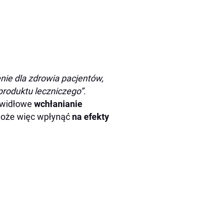
nie dla zdrowia pacjentów,
roduktu leczniczego”.
awidłowe
wchłanianie
może więc wpłynąć
na efekty