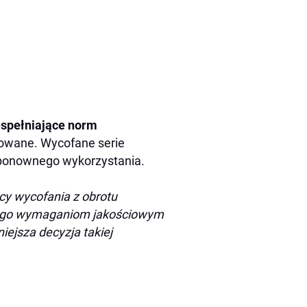
espełniające norm
sowane. Wycofane serie
 ponownego wykorzystania.
cy wycofania z obrotu
niego wymaganiom jakościowym
iejsza decyzja takiej