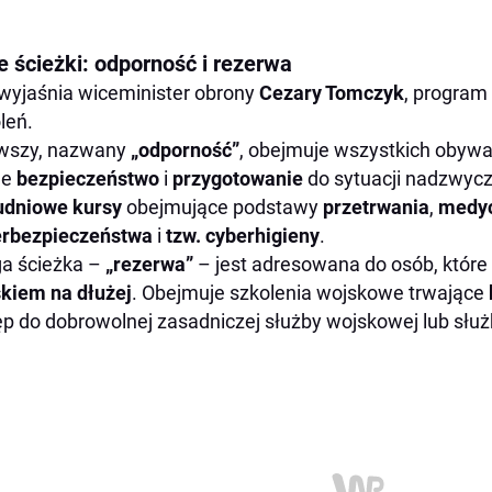
e ścieżki: odporność i rezerwa
wyjaśnia wiceminister obrony
Cezary Tomczyk
, program
leń.
rwszy, nazwany
„odporność”
, obejmuje wszystkich obywat
je
bezpieczeństwo
i
przygotowanie
do sytuacji nadzwyc
udniowe kursy
obejmujące podstawy
przetrwania
,
medyc
erbezpieczeństwa
i
tzw. cyberhigieny
.
a ścieżka –
„rezerwa”
– jest adresowana do osób, które
kiem na dłużej
. Obejmuje szkolenia wojskowe trwające
p do dobrowolnej zasadniczej służby wojskowej lub służ