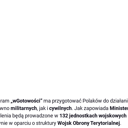
gram
„wGotowości”
ma przygotować Polaków do działan
ówno
militarnych
, jak i
cywilnych
. Jak zapowiada
Ministe
olenia będą prowadzone w
132 jednostkach wojskowych
nie w oparciu o struktury
Wojsk Obrony Terytorialnej
.