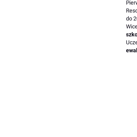
Pier
Reso
do 2
Wice
szko
Ucze
ewa