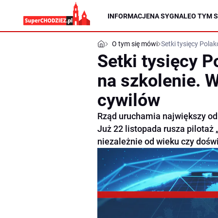
INFORMACJE
NA SYGNALE
O TYM S
O tym się mówi
Setki tysięcy Pola
Setki tysięcy 
na szkolenie. W
cywilów
Rząd uruchamia największy od 
Już 22 listopada rusza pilotaż
niezależnie od wieku czy dośw