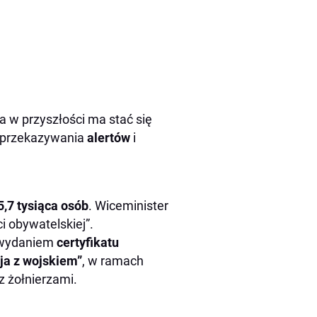
ra w przyszłości ma stać się
o przekazywania
alertów
i
5,7 tysiąca osób
. Wiceminister
i obywatelskiej”.
ę wydaniem
certyfikatu
ja z wojskiem”
, w ramach
z żołnierzami.