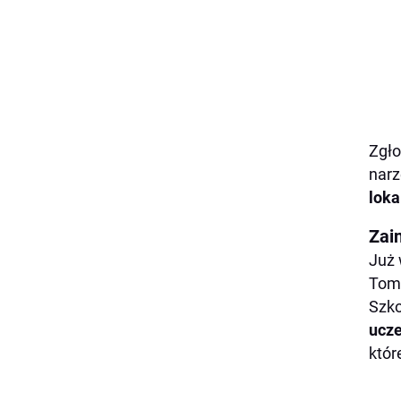
Zgło
narz
loka
Zai
Już 
Tomc
Szko
ucze
któr