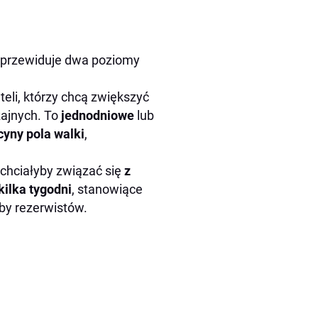
 przewiduje dwa poziomy
eli, którzy chcą zwiększyć
zajnych. To
jednodniowe
lub
yny pola walki
,
 chciałyby związać się
z
kilka tygodni
, stanowiące
by rezerwistów.