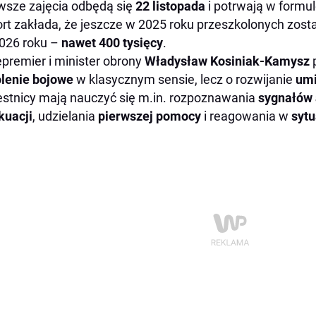
wsze zajęcia odbędą się
22 listopada
i potrwają w formul
rt zakłada, że jeszcze w 2025 roku przeszkolonych zost
026 roku –
nawet 400 tysięcy
.
premier i minister obrony
Władysław Kosiniak-Kamysz
p
lenie bojowe
w klasycznym sensie, lecz o rozwijanie
umi
stnicy mają nauczyć się m.in. rozpoznawania
sygnałów
kuacji
, udzielania
pierwszej pomocy
i reagowania w
syt