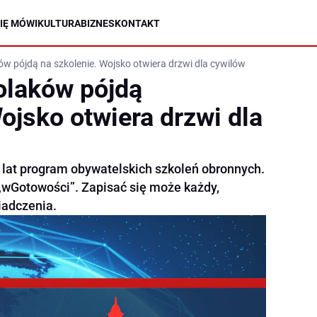
IĘ MÓWI
KULTURA
BIZNES
KONTAKT
ków pójdą na szkolenie. Wojsko otwiera drzwi dla cywilów
Polaków pójdą
ojsko otwiera drzwi dla
lat program obywatelskich szkoleń obronnych.
 „wGotowości”. Zapisać się może każdy,
iadczenia.