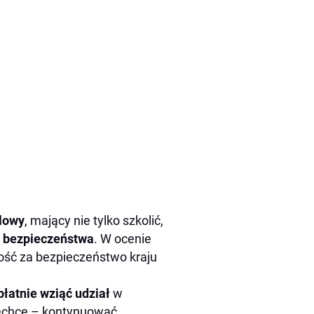
alowy
, mający nie tylko szkolić,
 bezpieczeństwa
. W ocenie
ść za bezpieczeństwo kraju
płatnie wziąć
udział
w
 zechce – kontynuować