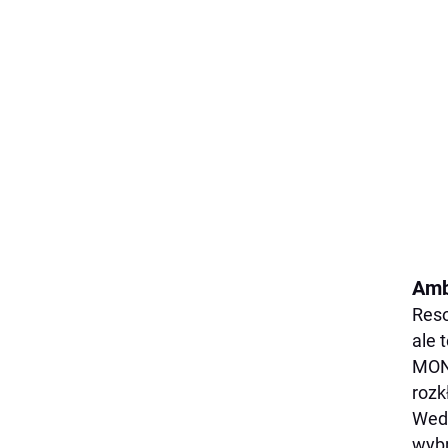
Amb
Reso
ale 
MON 
rozk
Wedł
wybr