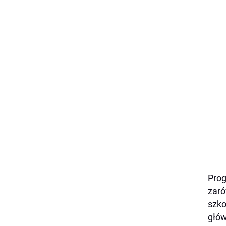
Pro
zar
szk
głów