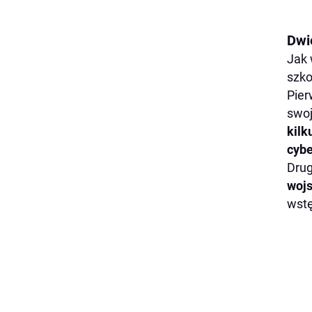
Dwi
Jak 
szko
Pie
swo
kilk
cyb
Drug
wojs
wstę