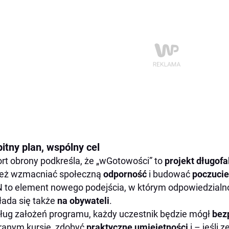
itny plan, wspólny cel
rt obrony podkreśla, że „wGotowości” to
projekt długof
też wzmacniać społeczną
odporność
i budować
poczucie
to element nowego podejścia, w którym odpowiedzialno
łada się także
na obywateli
.
ug założeń programu, każdy uczestnik będzie mógł
bez
anym kursie, zdobyć
praktyczne umiejętności
i – jeśli