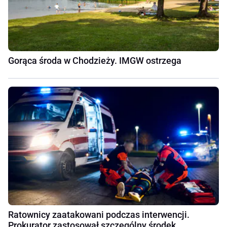
Gorąca środa w Chodzieży. IMGW ostrzega
Ratownicy zaatakowani podczas interwencji.
Prokurator zastosował szczególny środek