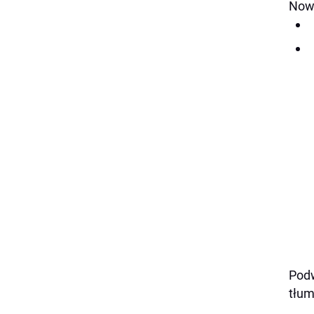
Nowe
Pod
tłum