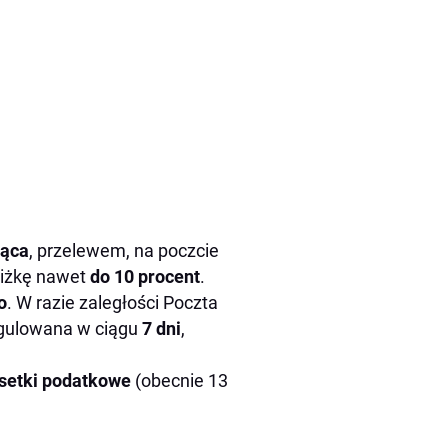
iąca
, przelewem, na poczcie
niżkę nawet
do 10 procent
.
o
. W razie zaległości Poczta
regulowana w ciągu
7 dni
,
setki podatkowe
(obecnie 13