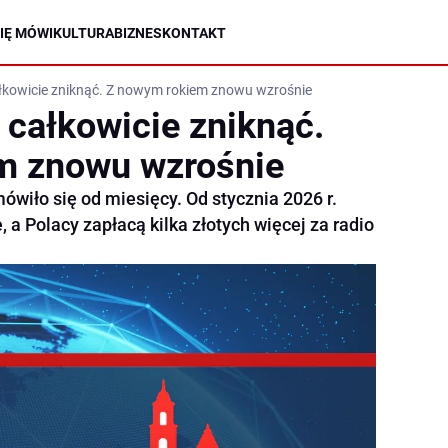
IĘ MÓWI
KULTURA
BIZNES
KONTAKT
ałkowicie zniknąć. Z nowym rokiem znowu wzrośnie
 całkowicie zniknąć.
m znowu wzrośnie
 mówiło się od miesięcy. Od stycznia 2026 r.
a Polacy zapłacą kilka złotych więcej za radio