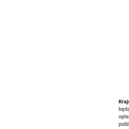
Kraj
będą
opła
publ