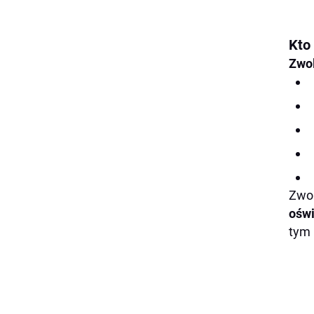
Kto 
Zwo
Zwol
ośw
tym 