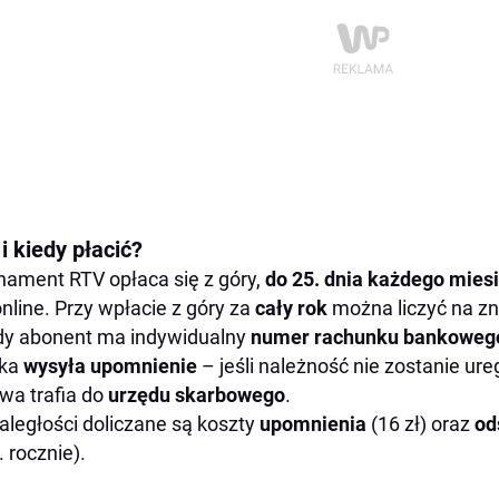
i kiedy płacić?
ament RTV opłaca się z góry,
do 25. dnia każdego mies
online. Przy wpłacie z góry za
cały rok
można liczyć na z
y abonent ma indywidualny
numer rachunku bankoweg
ska
wysyła upomnienie
– jeśli należność nie zostanie u
wa trafia do
urzędu skarbowego
.
aległości doliczane są koszty
upomnienia
(16 zł) oraz
od
. rocznie).