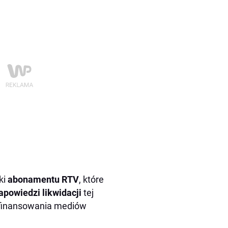
ki
abonamentu RTV
, które
apowiedzi likwidacji
tej
finansowania mediów