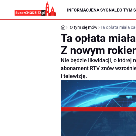
INFORMACJE
NA SYGNALE
O TYM S
O tym się mówi
Ta opłata miała c
Ta opłata miała
Z nowym rokie
Nie będzie likwidacji, o której
abonament RTV znów wzrośnie, 
i telewizję.