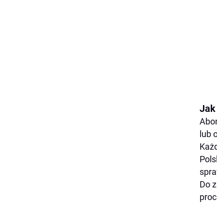
Jak 
Abon
lub 
Każd
Pol
spra
Do z
proc