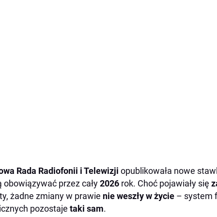
owa Rada Radiofonii i Telewizji
opublikowała nowe staw
 obowiązywać przez cały
2026
rok. Choć pojawiały się
z
ty, żadne zmiany w prawie
nie weszły w życie
– system 
icznych pozostaje
taki sam
.