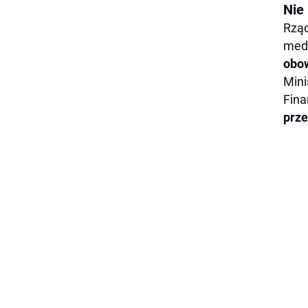
Nie
Rząd
med
obo
Mini
Fin
prz