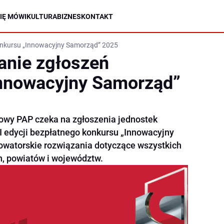
IĘ MÓWI
KULTURA
BIZNES
KONTAKT
onkursu „Innowacyjny Samorząd” 2025
anie zgłoszeń
Innowacyjny Samorząd”
wy PAP czeka na zgłoszenia jednostek
I edycji bezpłatnego konkursu „Innowacyjny
watorskie rozwiązania dotyczące wszystkich
, powiatów i województw.