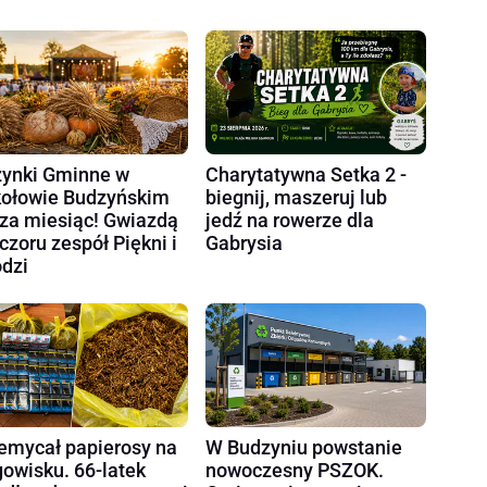
ynki Gminne w
Charytatywna Setka 2 -
ołowie Budzyńskim
biegnij, maszeruj lub
 za miesiąc! Gwiazdą
jedź na rowerze dla
czoru zespół Piękni i
Gabrysia
dzi
emycał papierosy na
W Budzyniu powstanie
gowisku. 66-latek
nowoczesny PSZOK.