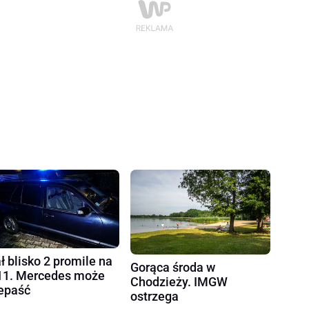
ł blisko 2 promile na
Gorąca środa w
1. Mercedes może
Chodzieży. IMGW
epaść
ostrzega