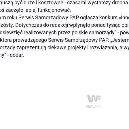
muszą być duże i kosztowne - czasami wystarczy drobna
oś zaczęło lepiej funkcjonować.
ym roku Serwis Samorządowy PAP ogłasza konkurs »Inn
szósty. Dotychczas do redakcji wpłynęło ponad tysiąc o
dsięwzięć realizowanych przez polskie samorządy” - powi
ktora prowadzącego Serwis Samorządowy PAP. „Jestem 
rządy zaprezentują ciekawe projekty i rozwiązania, a w
ny” - dodał.