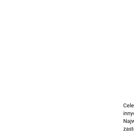
Cele
inny
Najw
zast