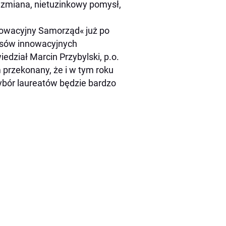
 zmiana, nietuzinkowy pomysł,
owacyjny Samorząd« już po
pisów innowacyjnych
edział Marcin Przybylski, p.o.
przekonany, że i w tym roku
ybór laureatów będzie bardzo