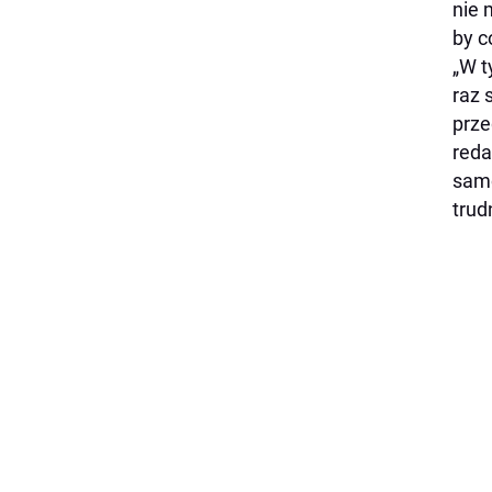
nie 
by c
„W t
raz 
prze
reda
samo
trud