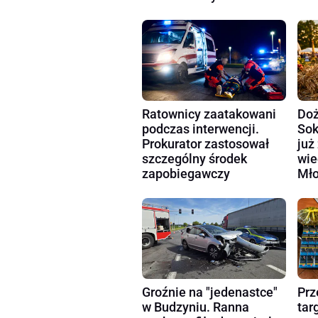
Ratownicy zaatakowani
Doż
podczas interwencji.
Sok
Prokurator zastosował
już
szczególny środek
wie
zapobiegawczy
Mło
Groźnie na "jedenastce"
Prz
w Budzyniu. Ranna
tar