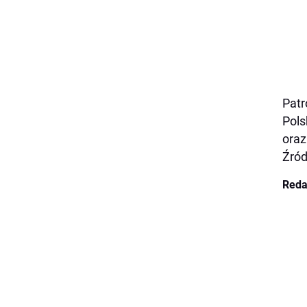
Patr
Pols
oraz
Źród
Reda