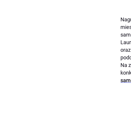
Nagr
mies
sam
Laur
oraz
podc
Na z
konk
sam