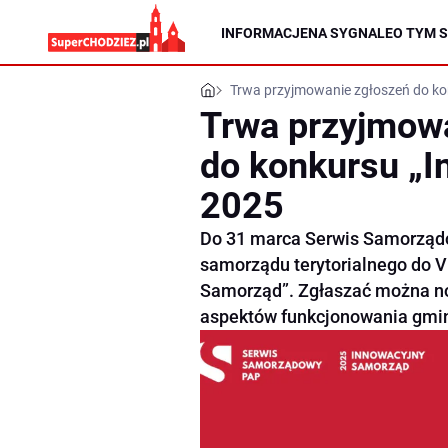
INFORMACJE
NA SYGNALE
O TYM S
Trwa przyjmowanie zgłoszeń do k
Trwa przyjmow
do konkursu „
2025
Do 31 marca Serwis Samorządo
samorządu terytorialnego do V
Samorząd”. Zgłaszać można no
aspektów funkcjonowania gmin