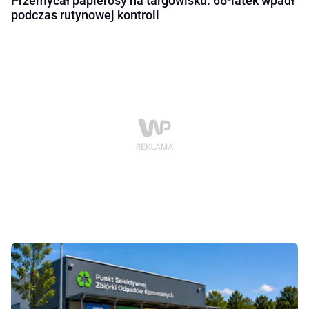
Przemycał papierosy na targowisku. 66-latek wpadł
podczas rutynowej kontroli