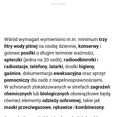
Wśród wymagań wymieniono m.in. minimum
trzy
litry wody pitnej
na osobę dziennie,
konserwy
i
gotowe
posiłki
o długim terminie ważności,
apteczki
(jedna na 20 osób),
radioodbiorniki
i
radiostacje
,
telefony
,
latarki
, środki
higieny
,
gaśnice
, dokumentacja
ewakuacyjna
oraz sprzęt
pomocniczy
dla osób z niepełnosprawnościami.
W schronach zlokalizowanych w strefach
zagrożeń
chemicznych
lub
biologicznych
obowiązkowe będą
również elementy
odzieży ochronnej
, takie jak
maski przeciwgazowe
,
rękawice
i
kombinezony
.