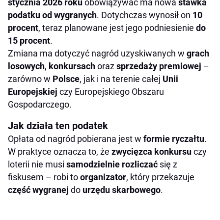
stycznia 2026 roku
obowiązywać ma nowa
stawka
podatku od wygranych
. Dotychczas wynosił on
10
procent
, teraz planowane jest jego podniesienie
do
15 procent
.
Zmiana ma dotyczyć nagród uzyskiwanych w
grach
losowych
,
konkursach
oraz
sprzedaży premiowej
–
zarówno w
Polsce
, jak i na terenie całej
Unii
Europejskiej
czy Europejskiego Obszaru
Gospodarczego.
Jak działa ten podatek
Opłata od nagród pobierana jest w
formie
ryczałtu
.
W praktyce oznacza to, że
zwycięzca konkursu
czy
loterii nie musi
samodzielnie rozliczać
się z
fiskusem – robi to
organizator
, który przekazuje
część wygranej
do
urzędu skarbowego
.