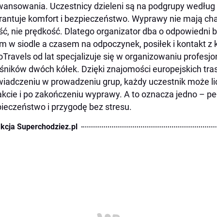
ansowania. Uczestnicy dzieleni są na podgrupy według s
antuje komfort i bezpieczeństwo. Wyprawy nie mają char
ść, nie prędkość. Dlatego organizator dba o odpowiedn
m w siodle a czasem na odpoczynek, posiłek i kontakt z k
Travels od lat specjalizuje się w organizowaniu profesj
śników dwóch kółek. Dzięki znajomości europejskich tras,
iadczeniu w prowadzeniu grup, każdy uczestnik może li
akcie i po zakończeniu wyprawy. A to oznacza jedno – 
ieczeństwo i przygodę bez stresu.
kcja Superchodziez.pl