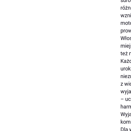
suro
różn
wzni
moto
prow
Włos
miej
też 
Każd
urok
niez
z wi
wyja
– uc
harm
Wyja
komf
Dla 