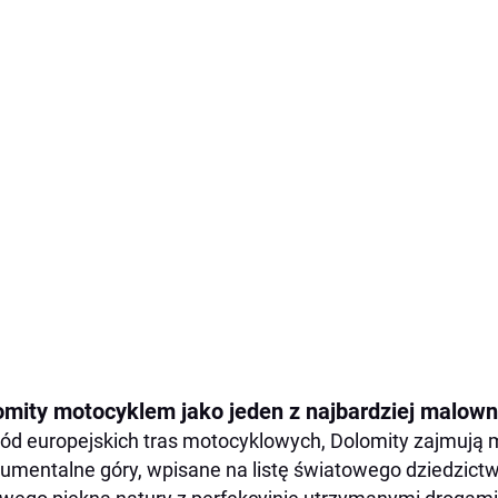
omity motocyklem jako jeden z najbardziej malow
ód europejskich tras motocyklowych, Dolomity zajmują 
mentalne góry, wpisane na listę światowego dziedzict