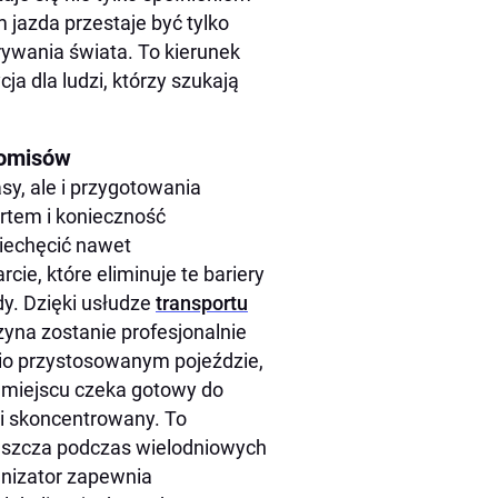
jazda przestaje być tylko
krywania świata. To kierunek
cja dla ludzi, którzy szukają
romisów
sy, ale i przygotowania
artem i konieczność
iechęcić nawet
ie, które eliminuje te bariery
dy. Dzięki usłudze
transportu
zyna zostanie profesjonalnie
io przystosowanym pojeździe,
 miejscu czeka gotowy do
i skoncentrowany. To
łaszcza podczas wielodniowych
nizator zapewnia