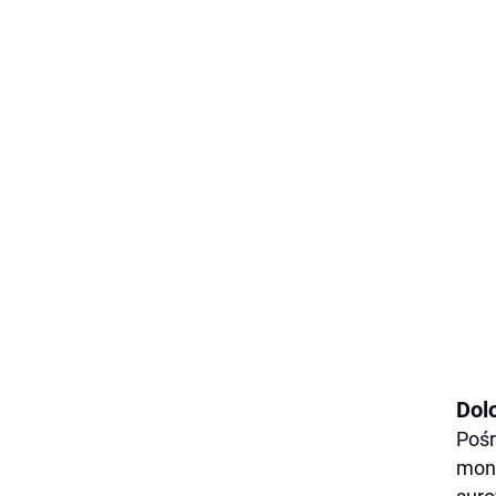
Dol
Pośr
monu