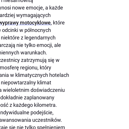
 i niesamowitą
zynosi nowe emocje, a każde
jbardziej wymagających
wyprawy motocyklowe
, które
e odcinki w północnych
o niektóre z legendarnych
rczają nie tylko emocji, ale
zmiennych warunkach.
czestnicy zatrzymują się w
tmosferę regionu, który
ania w klimatycznych hotelach
 niepowtarzalny klimat
 na wieloletnim doświadczeniu
i dokładnie zaplanowany
ść z każdego kilometra.
ndywidualne podejście,
aawansowania uczestników.
aje się nie tylko spełnieniem