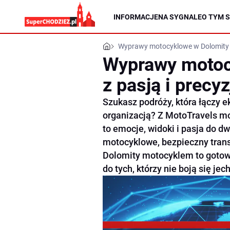
INFORMACJE
NA SYGNALE
O TYM S
Wyprawy motocyklowe w Dolomity z
Wyprawy motoc
z pasją i precyz
Szukasz podróży, która łączy 
organizacją? Z MotoTravels mo
to emocje, widoki i pasja do 
motocyklowe, bezpieczny trans
Dolomity motocyklem to gotow
do tych, którzy nie boją się jec