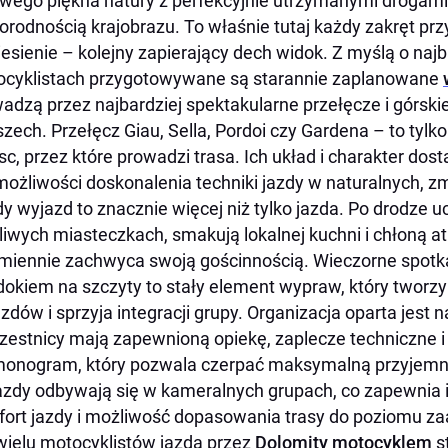
wego piękna natury z perfekcyjnie utrzymanymi drogami
orodnością krajobrazu. To właśnie tutaj każdy zakręt pr
esienie – kolejny zapierający dech widok. Z myślą o na
cyklistach przygotowywane są starannie zaplanowane
adzą przez najbardziej spektakularne przełęcze i górski
zech. Przełęcz Giau, Sella, Pordoi czy Gardena – to tylk
sc, przez które prowadzi trasa. Ich układ i charakter dosta
możliwości doskonalenia techniki jazdy w naturalnych, 
y wyjazd to znacznie więcej niż tylko jazda. Po drodze u
liwych miasteczkach, smakują lokalnej kuchni i chłoną a
miennie zachwyca swoją gościnnością. Wieczorne spotk
dokiem na szczyty to stały element wypraw, który tworzy
zdów i sprzyja integracji grupy. Organizacja oparta jest
zestnicy mają zapewnioną opiekę, zaplecze techniczne 
onogram, który pozwala czerpać maksymalną przyjemno
zdy odbywają się w kameralnych grupach, co zapewnia i
ort jazdy i możliwość dopasowania trasy do poziomu z
wielu motocyklistów jazda przez
Dolomity motocyklem
st