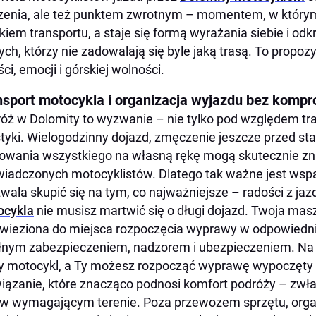
enia, ale też punktem zwrotnym – momentem, w którym 
kiem transportu, a staje się formą wyrażania siebie i od
tych, którzy nie zadowalają się byle jaką trasą. To propozy
ści, emocji i górskiej wolności.
nsport motocykla i organizacja wyjazdu bez komp
óż w Dolomity to wyzwanie – nie tylko pod względem tra
styki. Wielogodzinny dojazd, zmęczenie jeszcze przed st
owania wszystkiego na własną rękę mogą skutecznie zn
iadczonych motocyklistów. Dlatego tak ważne jest wsparc
zwala skupić się na tym, co najważniejsze – radości z jaz
ocykla
nie musisz martwić się o długi dojazd. Twoja mas
wieziona do miejsca rozpoczęcia wyprawy w odpowiedn
łnym zabezpieczeniem, nadzorem i ubezpieczeniem. Na
y motocykl, a Ty możesz rozpocząć wyprawę wypoczęty 
iązanie, które znacząco podnosi komfort podróży – zw
 w wymagającym terenie. Poza przewozem sprzętu, orga