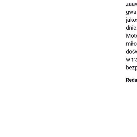
zaaw
gwar
jako
dnie
Moto
miło
dośw
w tr
bezp
Reda