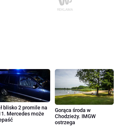
ł blisko 2 promile na
Gorąca środa w
1. Mercedes może
Chodzieży. IMGW
epaść
ostrzega