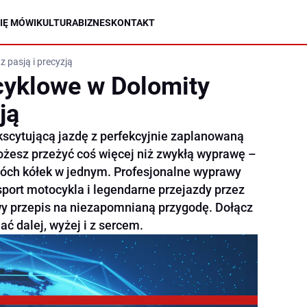
IĘ MÓWI
KULTURA
BIZNES
KONTAKT
 pasją i precyzją
yklowe w Dolomity
ją
ekscytującą jazdę z perfekcyjnie zaplanowaną
żesz przeżyć coś więcej niż zwykłą wyprawę –
dwóch kółek w jednym. Profesjonalne wyprawy
port motocykla i legendarne przejazdy przez
y przepis na niezapomnianą przygodę. Dołącz
hać dalej, wyżej i z sercem.