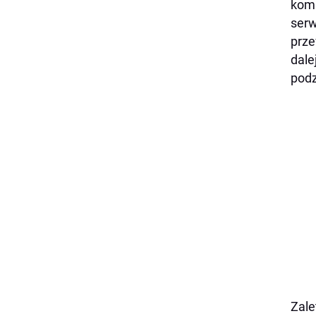
komp
serw
prze
dale
podz
Zale