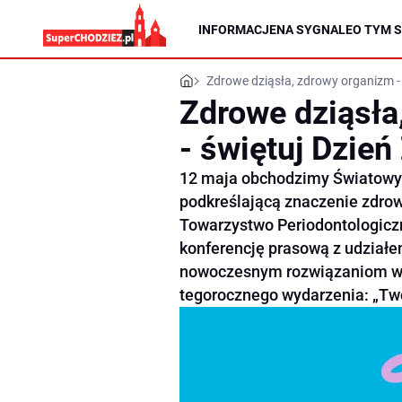
INFORMACJE
NA SYGNALE
O TYM S
Zdrowe dziąsła, zdrowy organizm -
Zdrowe dziąsła
- świętuj Dzie
12 maja obchodzimy Światowy 
podkreślającą znaczenie zdrow
Towarzystwo Periodontologiczne
konferencję prasową z udziałe
nowoczesnym rozwiązaniom w l
tegorocznego wydarzenia: „Twoj