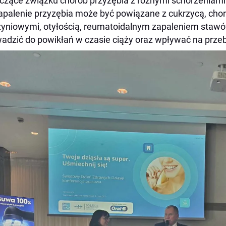
czące związku chorób przyzębia z różnymi schorzeniami
apalenie przyzębia może być powiązane z cukrzycą, cho
yniowymi, otyłością, reumatoidalnym zapaleniem stawów
adzić do powikłań w czasie ciąży oraz wpływać na prze