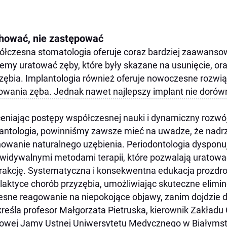
hować, nie zastępować
łczesna stomatologia oferuje coraz bardziej zaawanso
my uratować zęby, które były skazane na usunięcie, ora
zębia. Implantologia również oferuje nowoczesne rozwią
owania zęba. Jednak nawet najlepszy implant nie doró
eniając postępy współczesnej nauki i dynamiczny rozwój 
antologia, powinniśmy zawsze mieć na uwadze, że nad
owanie naturalnego uzębienia. Periodontologia dysponu
widywalnymi metodami terapii, które pozwalają uratowa
rakcję. Systematyczna i konsekwentna edukacja prozdr
ilaktyce chorób przyzębia, umożliwiając skuteczne elimi
sne reagowanie na niepokojące objawy, zanim dojdzie d
reśla profesor Małgorzata Pietruska, kierownik Zakładu 
owej Jamy Ustnej Uniwersytetu Medycznego w Białymst