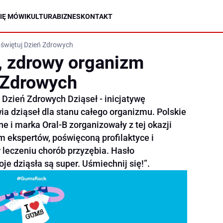
IĘ MÓWI
KULTURA
BIZNES
KONTAKT
 świętuj Dzień Zdrowych
, zdrowy organizm
ń Zdrowych
Dzień Zdrowych Dziąseł - inicjatywę
ia dziąseł dla stanu całego organizmu. Polskie
 i marka Oral-B zorganizowały z tej okazji
m ekspertów, poświęconą profilaktyce i
eczeniu chorób przyzębia. Hasło
e dziąsła są super. Uśmiechnij się!”.