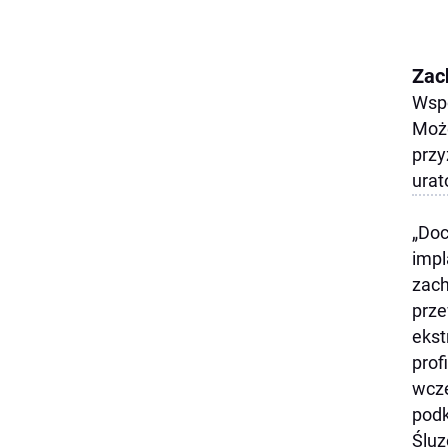
Zac
Wspó
Może
przy
urat
„Doc
impl
zach
prze
ekst
prof
wcze
podk
Śluz