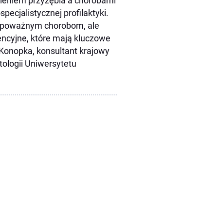
leniem przyzębia a chorobami
ecjalistycznej profilaktyki.
ie poważnym chorobom, ale
wencyjne, które mają kluczowe
Konopka, konsultant krajowy
tologii Uniwersytetu