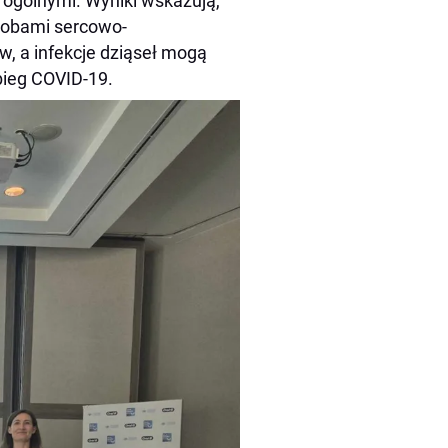
 ogólnymi. Wyniki wskazują,
robami sercowo-
, a infekcje dziąseł mogą
bieg COVID-19.