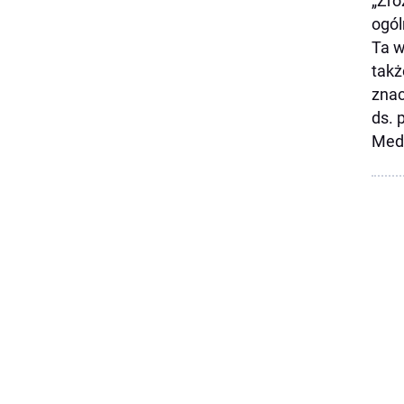
„Zro
ogól
Ta w
takż
znac
ds. 
Med