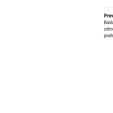
Pre
Bada
zdro
pods