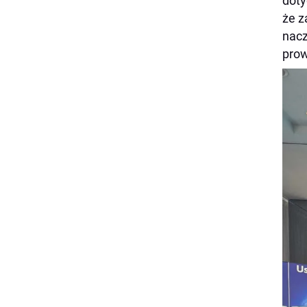
doty
że z
nacz
prow