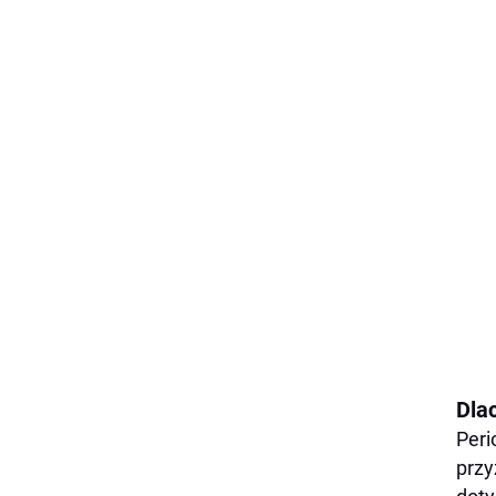
Dla
Peri
przy