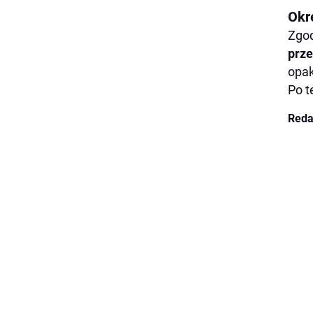
Okr
Zgod
prze
opak
Po t
Reda