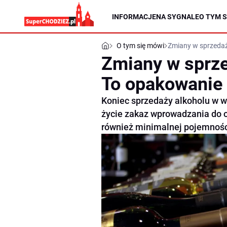
INFORMACJE
NA SYGNALE
O TYM S
O tym się mówi
Zmiany w sprzedaży
Zmiany w sprze
To opakowanie t
Koniec sprzedaży alkoholu w 
życie zakaz wprowadzania do o
również minimalnej pojemnoś