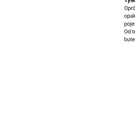
Tylk
Opró
opak
poj
Od t
bute