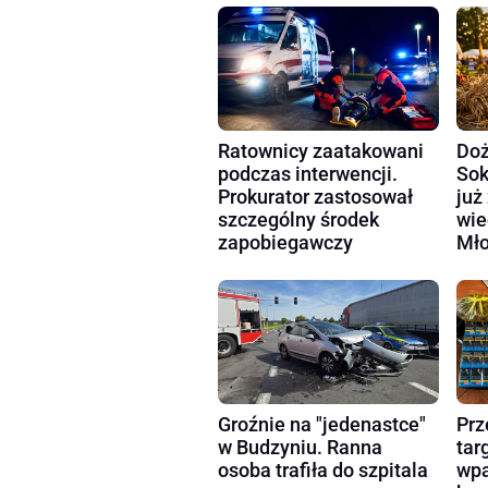
Ratownicy zaatakowani
Doż
podczas interwencji.
Sok
Prokurator zastosował
już
szczególny środek
wie
zapobiegawczy
Mło
Groźnie na "jedenastce"
Prz
w Budzyniu. Ranna
tar
osoba trafiła do szpitala
wpa