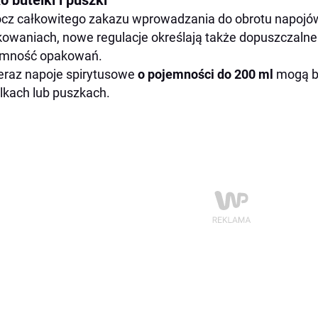
o butelki i puszki
cz całkowitego zakazu wprowadzania do obrotu napojó
owaniach, nowe regulacje określają także dopuszczalne 
emność opakowań.
eraz napoje spirytusowe
o pojemności do 200 ml
mogą b
lkach lub puszkach.