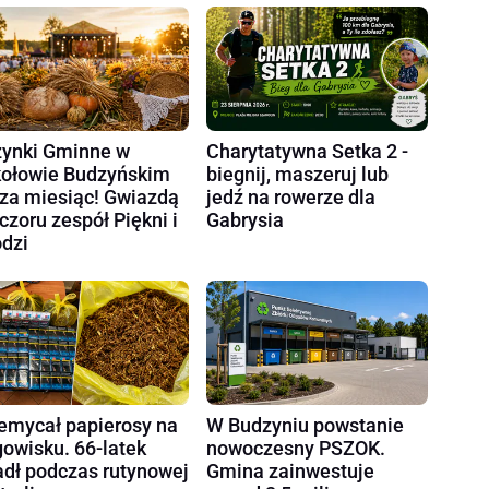
ynki Gminne w
Charytatywna Setka 2 -
ołowie Budzyńskim
biegnij, maszeruj lub
 za miesiąc! Gwiazdą
jedź na rowerze dla
czoru zespół Piękni i
Gabrysia
dzi
emycał papierosy na
W Budzyniu powstanie
gowisku. 66-latek
nowoczesny PSZOK.
dł podczas rutynowej
Gmina zainwestuje