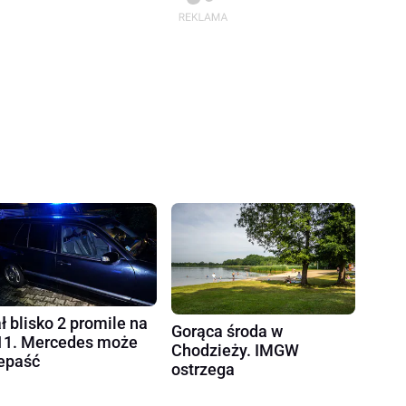
ł blisko 2 promile na
Gorąca środa w
1. Mercedes może
Chodzieży. IMGW
epaść
ostrzega