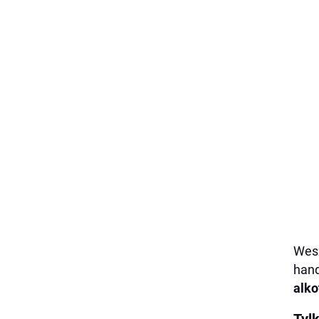
Wesz
hand
alko